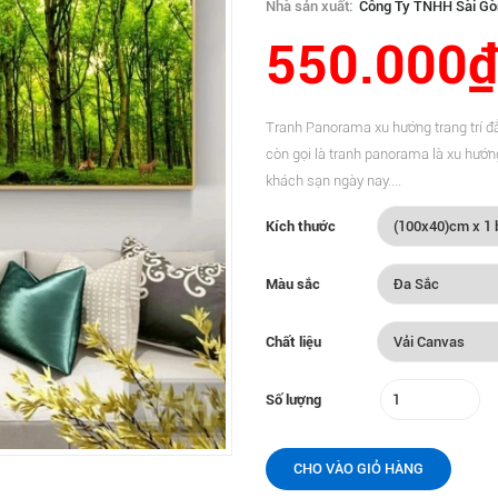
Nhà sản xuất:
Công Ty TNHH Sài Gò
550.000₫
Tranh Panorama xu hướng trang trí đẳ
còn gọi là tranh panorama là xu hướn
khách sạn ngày nay....
Kích thước
Màu sắc
Chất liệu
Số lượng
CHO VÀO GIỎ HÀNG