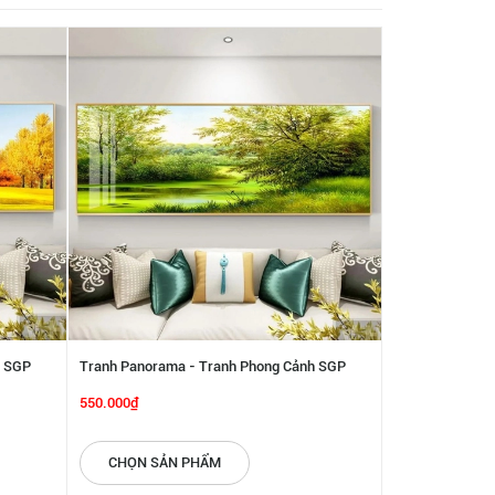
h SGP
Tranh Panorama - Tranh Phong Cảnh SGP
Tranh Panoram
6142271
6142254
550.000₫
550.000₫
CHỌN SẢN PHẨM
CHỌN SẢN