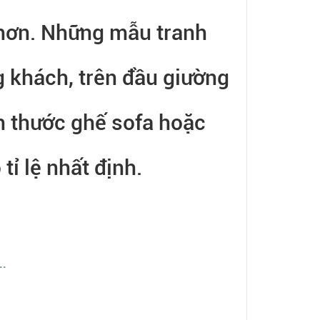
 hơn. Những mẫu tranh
g khách, trên đầu giường
ch thước ghế sofa hoặc
tỉ lệ nhất định.
..