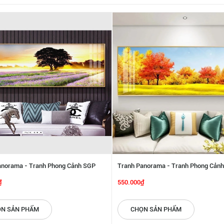
anorama - Tranh Phong Cảnh SGP
Tranh Panorama - Tranh Phong Cản
6142272
₫
550.000₫
N SẢN PHẨM
CHỌN SẢN PHẨM