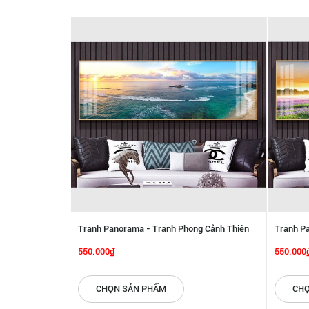
Tranh Panorama - Tranh Phong Cảnh Thiên
Tranh P
Nhiên SGP 6142294
6142273
550.000₫
550.000
CHỌN SẢN PHẨM
CHỌ