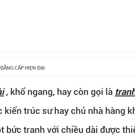
ĐẲNG CẤP HIỆN ĐẠI
i
, khổ ngang, hay còn gọi là
tran
c kiến trúc sư hay chủ nhà hàng k
t bức tranh với chiều dài được th