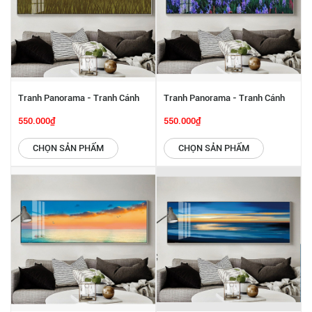
Tranh Panorama - Tranh Cánh
Tranh Panorama - Tranh Cánh
Đồng Hoa SGP 6142229
Đồng Hoa SGP 6142228
550.000₫
550.000₫
CHỌN SẢN PHẨM
CHỌN SẢN PHẨM