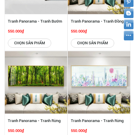
Tranh Panorama - Tranh Bướm
Tranh Panorama - Tranh Đồng
Và Hoa SGP 6142249
Quê SGP 6142248
550.000₫
550.000₫
CHỌN SẢN PHẨM
CHỌN SẢN PHẨM
Tranh Panorama - Tranh Rừng
Tranh Panorama - Tranh Rừng
Hoa Nhiệt Đới SGP 6142247
Hoa Nhiệt Đới SGP 6142246
550.000₫
550.000₫