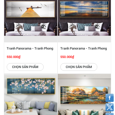
Tranh Panorama - Tranh Phong
Tranh Panorama - Tranh Phong
Cảnh Yên Bình SGP 6142251
Cảnh Biển SGP 6142250
550.000₫
550.000₫
CHỌN SẢN PHẨM
CHỌN SẢN PHẨM