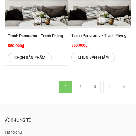
Tranh Panorama - Tranh Phong
Tranh Panorama - Tranh Phong
Cảnh Miền Quê SGP 6142220
Cảnh Miền Quê SGP 6142221
550.000₫
550.000₫
CHỌN SẢN PHẨM
CHỌN SẢN PHẨM
1
2
3
4
VỀ CHÚNG TÔI
Trang chủ