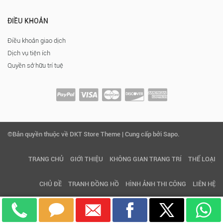
ĐIỀU KHOẢN
Điều khoản giao dịch
Dịch vụ tiện ích
Quyền sở hữu trí tuệ
©Bản quyền thuộc về DKT Store Theme | Cung cấp bởi Sapo.
TRANG CHỦ
GIỚI THIỆU
KHÔNG GIAN TRANG TRÍ
THỂ LOẠI
CHỦ ĐỀ
TRANH ĐỒNG HỒ
HÌNH ẢNH THI CÔNG
LIÊN HỆ