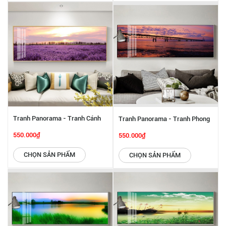
Tranh Panorama - Tranh Cánh
Tranh Panorama - Tranh Phong
Đồng Hoa SGP 6142223
Cảnh SGP 6142222
550.000₫
550.000₫
CHỌN SẢN PHẨM
CHỌN SẢN PHẨM