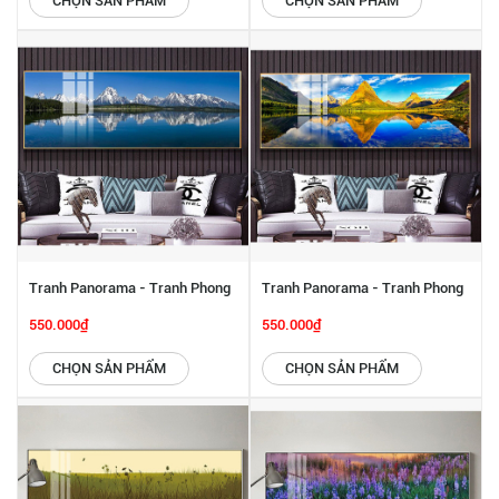
CHỌN SẢN PHẨM
CHỌN SẢN PHẨM
Tranh Panorama - Tranh Phong
Tranh Panorama - Tranh Phong
Cảnh SGP 6142231
Cảnh SGP 6142230
550.000₫
550.000₫
CHỌN SẢN PHẨM
CHỌN SẢN PHẨM