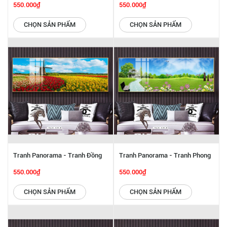
Cảnh SGP 6142272
Cảnh SGP 6142271
550.000₫
550.000₫
CHỌN SẢN PHẨM
CHỌN SẢN PHẨM
Tranh Panorama - Tranh Đồng
Tranh Panorama - Tranh Phong
Hoa SGP 6142254
Cảnh SGP 6142252
550.000₫
550.000₫
CHỌN SẢN PHẨM
CHỌN SẢN PHẨM