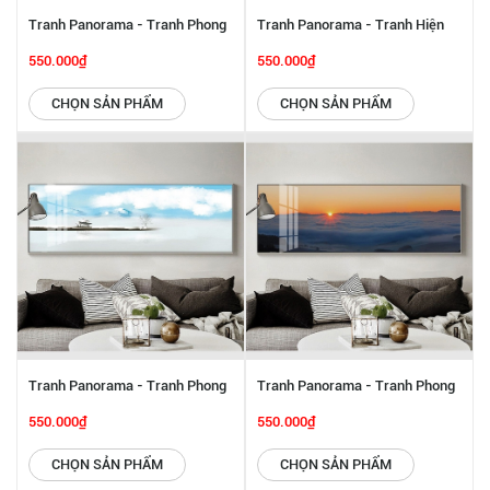
Tranh Panorama - Tranh Phong
Tranh Panorama - Tranh Hiện
Cảnh Biển SGP 6142227
Đại SGP 6142226
550.000₫
550.000₫
CHỌN SẢN PHẨM
CHỌN SẢN PHẨM
Tranh Panorama - Tranh Phong
Tranh Panorama - Tranh Phong
Cảnh SGP 6142225
Cảnh SGP 6142224
550.000₫
550.000₫
CHỌN SẢN PHẨM
CHỌN SẢN PHẨM