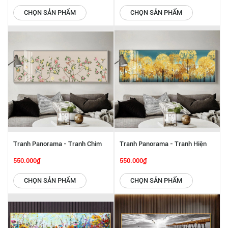
CHỌN SẢN PHẨM
CHỌN SẢN PHẨM
Tranh Panorama - Tranh Chim
Tranh Panorama - Tranh Hiện
Sẻ Và Hoa SGP 6142245
Đại SGP 6142244
550.000₫
550.000₫
CHỌN SẢN PHẨM
CHỌN SẢN PHẨM