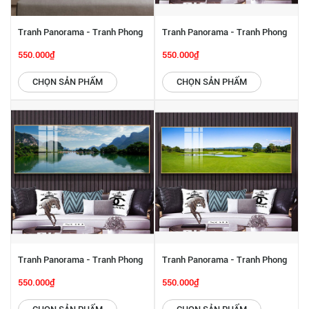
Tranh Panorama - Tranh Phong
Tranh Panorama - Tranh Phong
Cảnh Biển SGP 6142241
Cảnh SGP 6142234
550.000₫
550.000₫
CHỌN SẢN PHẨM
CHỌN SẢN PHẨM
Tranh Panorama - Tranh Phong
Tranh Panorama - Tranh Phong
Cảnh SGP 6142233
Cảnh SGP 6142232
550.000₫
550.000₫