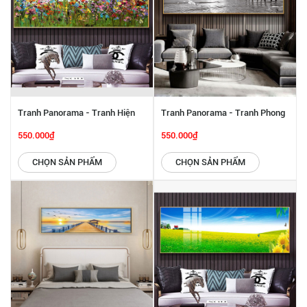
Tranh Panorama - Tranh Hiện
Tranh Panorama - Tranh Phong
Đại SGP 6142243
Cảnh Biển SGP 6142242
550.000₫
550.000₫
CHỌN SẢN PHẨM
CHỌN SẢN PHẨM