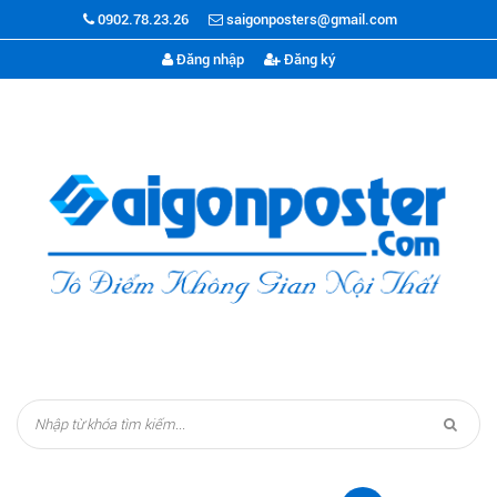
0902.78.23.26
saigonposters@gmail.com
Đăng nhập
Đăng ký