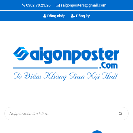
0902.78.23.26
saigonposters@gmail.com
Đăng nhập
Đăng ký