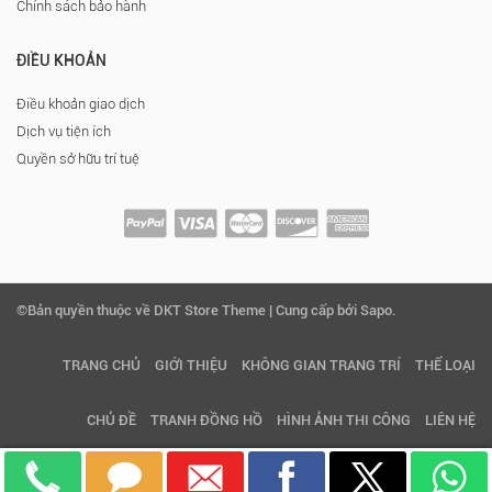
Chính sách bảo hành
ĐIỀU KHOẢN
Điều khoản giao dịch
Dịch vụ tiện ích
Quyền sở hữu trí tuệ
©Bản quyền thuộc về DKT Store Theme | Cung cấp bởi Sapo.
TRANG CHỦ
GIỚI THIỆU
KHÔNG GIAN TRANG TRÍ
THỂ LOẠI
CHỦ ĐỀ
TRANH ĐỒNG HỒ
HÌNH ẢNH THI CÔNG
LIÊN HỆ