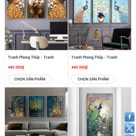
Tranh Phong Thủy - Tranh
Tranh Phong Thủy - Tranh
Khổng Tước Uyên Ương Và Hoa
Khổng Tước Uyên Ương Và Hoa
440.000₫
440.000₫
SGP 442253
SGP 442252
CHỌN SẢN PHẨM
CHỌN SẢN PHẨM