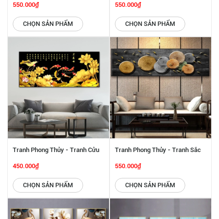
Khổng Tước Uyên Ương SGP
Màu Đàn Cá SGP 442256
550.000₫
550.000₫
442257
CHỌN SẢN PHẨM
CHỌN SẢN PHẨM
Tranh Phong Thủy - Tranh Cửu
Tranh Phong Thủy - Tranh Sắc
Ngư Quần Hội SGP 442255
Màu Đàn Cá SGP 442254
450.000₫
550.000₫
CHỌN SẢN PHẨM
CHỌN SẢN PHẨM