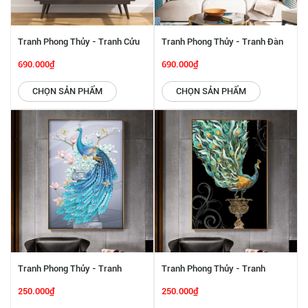
Tranh Phong Thủy - Tranh Cửu
Tranh Phong Thủy - Tranh Đàn
Ngư SGP 442238
Cá Bay Lượn SGP 442237
690.000₫
690.000₫
CHỌN SẢN PHẨM
CHỌN SẢN PHẨM
Tranh Phong Thủy - Tranh
Tranh Phong Thủy - Tranh
Khổng Tước Và Hoa Đào Tài Lộc
Khổng Tước Xòe Đuôi SGP
250.000₫
250.000₫
SGP 442236
442235