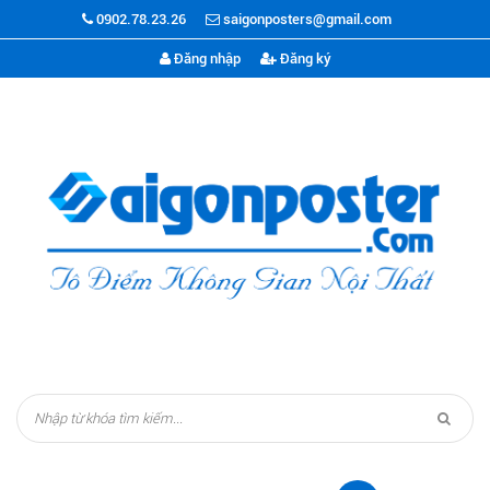
0902.78.23.26
saigonposters@gmail.com
Đăng nhập
Đăng ký