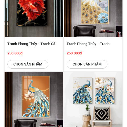
Tranh Phong Thủy - Tranh Cá
Tranh Phong Thủy - Tranh
Cảnh Xòe Đuôi SGP 442231
Khổng Tước Và Hoa SGP 442230
250.000₫
250.000₫
CHỌN SẢN PHẨM
CHỌN SẢN PHẨM