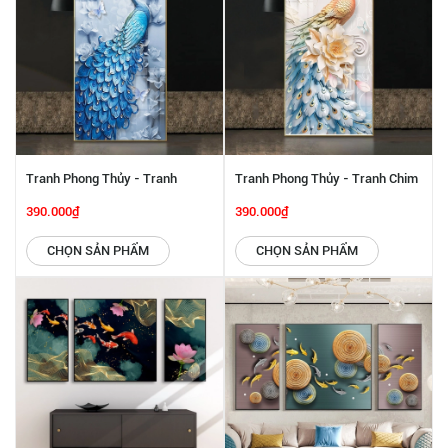
Tranh Phong Thủy - Tranh
Tranh Phong Thủy - Tranh Chim
Khổng Tước Xanh Ngọc SGP
Công Và Hoa SGP 442239
390.000₫
390.000₫
442240
CHỌN SẢN PHẨM
CHỌN SẢN PHẨM