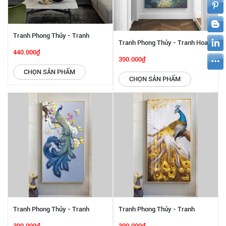
Tranh Phong Thủy - Tranh
Tranh Phong Thủy - Tranh Hoa
Khổng Tước Uyên Ương SGP
440.000₫
Khai Phú Quý SGP 442247
390.000₫
442251
CHỌN SẢN PHẨM
CHỌN SẢN PHẨM
Tranh Phong Thủy - Tranh
Tranh Phong Thủy - Tranh
Khổng Tước Xanh Ngọc SGP
Khổng Tước Vàng SGP 442245
390.000₫
390.000₫