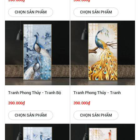
442246
CHỌN SẢN PHẨM
CHỌN SẢN PHẨM
Tranh Phong Thủy - Tranh Bộ
Tranh Phong Thủy - Tranh
Đôi Khổng Tước Và Bướm SGP
Khổng Tước Lông Mắt Ngọc Tài
390.000₫
390.000₫
442242
Lộc SGP 442241
CHỌN SẢN PHẨM
CHỌN SẢN PHẨM