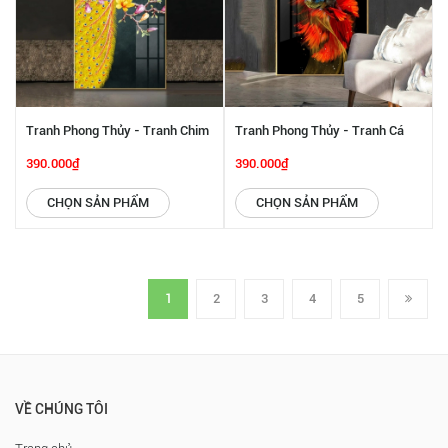
Tranh Phong Thủy - Tranh Chim
Tranh Phong Thủy - Tranh Cá
Công Và Hoa Đào SGP 442223
Cảnh Xòe Đuôi SGP 442222
390.000₫
390.000₫
CHỌN SẢN PHẨM
CHỌN SẢN PHẨM
1
2
3
4
5
VỀ CHÚNG TÔI