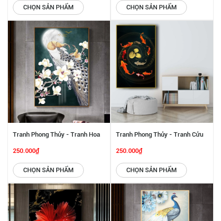
CHỌN SẢN PHẨM
CHỌN SẢN PHẨM
Tranh Phong Thủy - Tranh Hoa
Tranh Phong Thủy - Tranh Cửu
Khai Phú Quý SGP 442234
Ngư Quần Hội SGP 442233
250.000₫
250.000₫
CHỌN SẢN PHẨM
CHỌN SẢN PHẨM