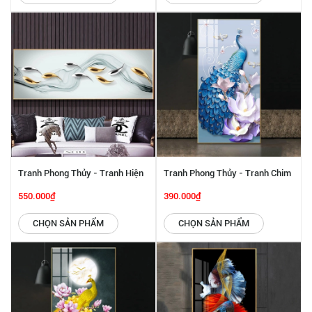
Tranh Phong Thủy - Tranh Hiện
Tranh Phong Thủy - Tranh Chim
Đại SGP 442225
Công Và Hoa Sen SGP 442224
550.000₫
390.000₫
CHỌN SẢN PHẨM
CHỌN SẢN PHẨM