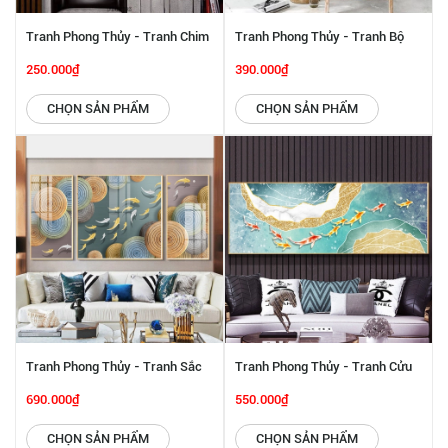
Tranh Phong Thủy - Tranh Chim
Tranh Phong Thủy - Tranh Bộ
Công Và Hoa SGP 442229
Đôi Chim Công Và Hoa SGP
250.000₫
390.000₫
442228
CHỌN SẢN PHẨM
CHỌN SẢN PHẨM
Tranh Phong Thủy - Tranh Sắc
Tranh Phong Thủy - Tranh Cửu
Màu Đàn Cá Cảnh SGP 442227
Ngư SGP 442226
690.000₫
550.000₫
CHỌN SẢN PHẨM
CHỌN SẢN PHẨM