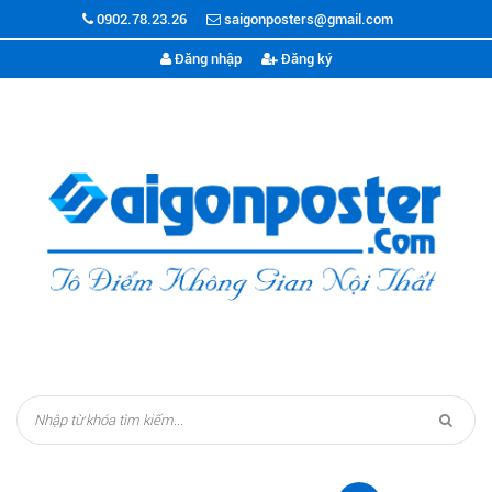
0902.78.23.26
saigonposters@gmail.com
Đăng nhập
Đăng ký