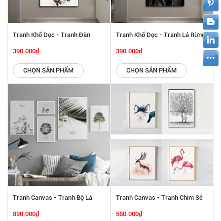
Tranh Khổ Dọc - Tranh Đàn
Tranh Khổ Dọc - Tranh Lá Rừng
Bướm SGP 2432222
Nhiệt Đới SGP 2432221
390.000₫
390.000₫
CHỌN SẢN PHẨM
CHỌN SẢN PHẨM
Tranh Canvas - Tranh Bộ Lá
Tranh Canvas - Tranh Chim Sẻ
Rừng Bắc Âu SGP 2432219
Và Hoa Đào SGP 2432217
890.000₫
580.000₫