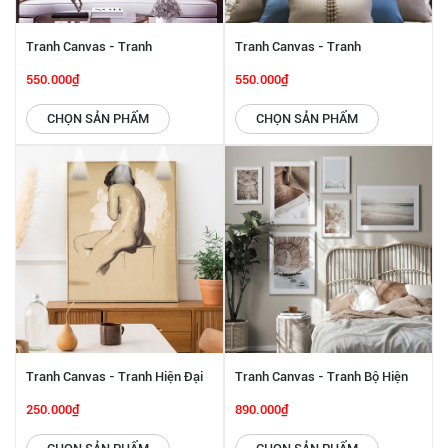
Tranh Canvas - Tranh
Tranh Canvas - Tranh
Panorama Tranh Hiện Đại SGP
Panorama Tranh Hiện Đại SGP
550.000₫
550.000₫
2432212
2432211
CHỌN SẢN PHẨM
CHỌN SẢN PHẨM
Tranh Canvas - Tranh Hiện Đại
Tranh Canvas - Tranh Bộ Hiện
SGP 2432210
Đại SGP 2432208
250.000₫
890.000₫