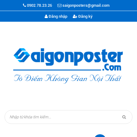
0902.78.23.26
saigonposters@gmail.com
Đăng nhập
Đăng ký