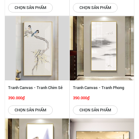
CHỌN SẢN PHẨM
CHỌN SẢN PHẨM
Tranh Canvas - Tranh Chim Sẻ
Tranh Canvas - Tranh Phong
Và Hoa Đào SGP 2432216
Cảnh Hiện Đại SGP 2432215
390.000₫
390.000₫
CHỌN SẢN PHẨM
CHỌN SẢN PHẨM