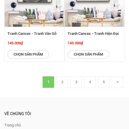
Tranh Canvas - Tranh Vân Gỗ
Tranh Canvas - Tranh Hiện Đại
Hiện Đại SGP 2332224
SGP 2332223
145.000₫
145.000₫
CHỌN SẢN PHẨM
CHỌN SẢN PHẨM
1
2
3
4
5
VỀ CHÚNG TÔI
Trang chủ