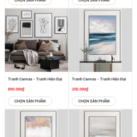
CHỌN SẢN PHẨM
CHỌN SẢN PHẨM
Tranh Canvas - Tranh Hiện Đại
Tranh Canvas - Tranh Hiện Đại
SGP 2432207
SGP 2432206
890.000₫
250.000₫
CHỌN SẢN PHẨM
CHỌN SẢN PHẨM