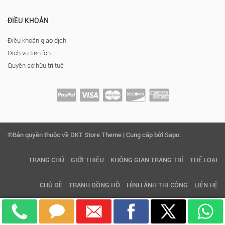
ĐIỀU KHOẢN
Điều khoản giao dịch
Dịch vụ tiện ích
Quyền sở hữu trí tuệ
©Bản quyền thuộc về DKT Store Theme | Cung cấp bởi Sapo.
TRANG CHỦ
GIỚI THIỆU
KHÔNG GIAN TRANG TRÍ
THỂ LOẠI
CHỦ ĐỀ
TRANH ĐỒNG HỒ
HÌNH ẢNH THI CÔNG
LIÊN HỆ