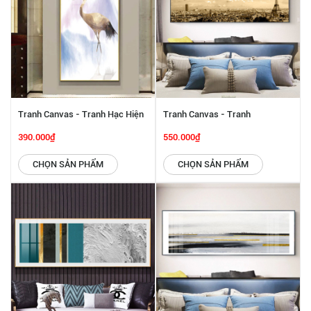
Tranh Canvas - Tranh Hạc Hiện
Tranh Canvas - Tranh
Đại SGP 2432214
Panorama Khung Cảnh Paris
390.000₫
550.000₫
SGP 2432213
CHỌN SẢN PHẨM
CHỌN SẢN PHẨM