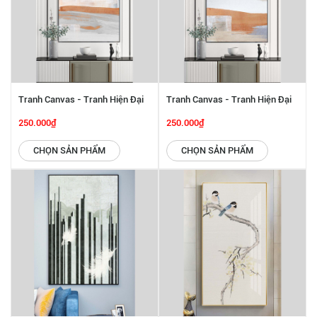
Tranh Canvas - Tranh Hiện Đại
Tranh Canvas - Tranh Hiện Đại
SGP 2432205
SGP 2432204
250.000₫
250.000₫
CHỌN SẢN PHẨM
CHỌN SẢN PHẨM