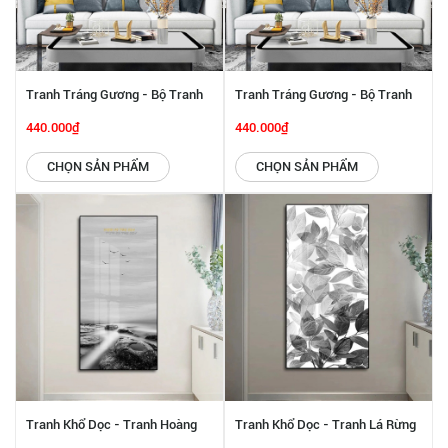
Tranh Tráng Gương - Bộ Tranh
Tranh Tráng Gương - Bộ Tranh
Hiện Đại SGP 442202
Hiện Đại SGP 442201
440.000₫
440.000₫
CHỌN SẢN PHẨM
CHỌN SẢN PHẨM
Tranh Khổ Dọc - Tranh Hoàng
Tranh Khổ Dọc - Tranh Lá Rừng