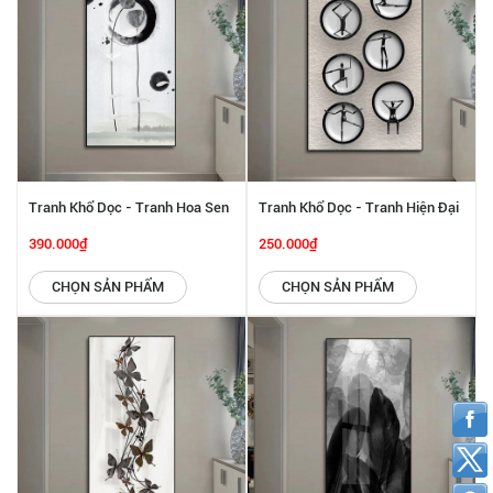
Tranh Khổ Dọc - Tranh Hoa Sen
Tranh Khổ Dọc - Tranh Hiện Đại
SGP 2532209
SGP 2532206
390.000₫
250.000₫
CHỌN SẢN PHẨM
CHỌN SẢN PHẨM