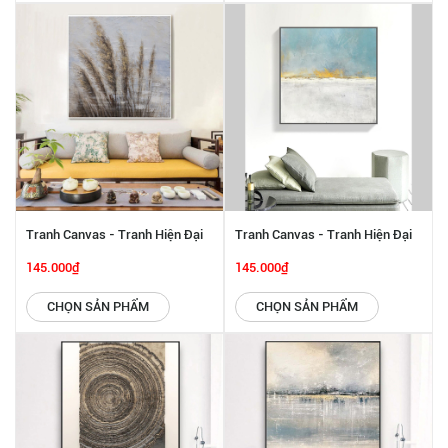
Tranh Canvas - Tranh Hiện Đại
Tranh Canvas - Tranh Hiện Đại
SGP 2332226
SGP 2332225
145.000₫
145.000₫
CHỌN SẢN PHẨM
CHỌN SẢN PHẨM