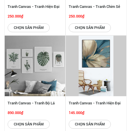
Tranh Canvas - Tranh Hiện Đại
Tranh Canvas - Tranh Chim Sẻ
SGP 2432203
Và Hoa Đào SGP 2432202
250.000₫
250.000₫
CHỌN SẢN PHẨM
CHỌN SẢN PHẨM
Tranh Canvas - Tranh Bộ Lá
Tranh Canvas - Tranh Hiện Đại
Rừng Nhiệt Đới SGP 2432201
SGP 2332227
890.000₫
145.000₫
CHỌN SẢN PHẨM
CHỌN SẢN PHẨM