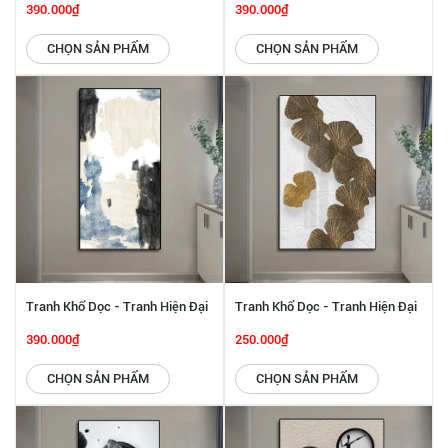
Hôn Trên Biển SGP 3132222
Hiện Đại SGP 2532229
390.000₫
390.000₫
CHỌN SẢN PHẨM
CHỌN SẢN PHẨM
Tranh Khổ Dọc - Tranh Hiện Đại
Tranh Khổ Dọc - Tranh Hiện Đại
SGP 2532222
SGP 2532212
390.000₫
250.000₫
CHỌN SẢN PHẨM
CHỌN SẢN PHẨM