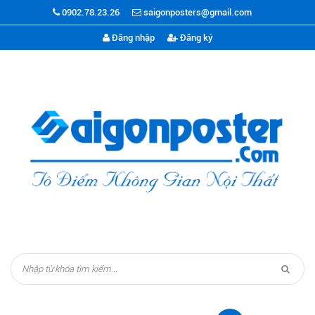
0902.78.23.26
saigonposters@gmail.com
Đăng nhập
Đăng ký