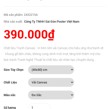
Mã sản phẩm: 2432215A
Nhà sản xuất:
Công Ty TNHH Sài Gòn Poster Việt Nam
390.000₫
Chất liệu Tranh Canvas In trên nền vải Canvas cho hiệu ứng như tranh vẽ.
Khung gỗ bền chắc, không cong vênh mối mọt, tăng tính thẩm mỹ cho
bức tranh Tranh Nghệ Thuật là chất liệu vải nhân tạo, chuyên dụng...
Size Tùy Chọn
Chất Liệu
Màu sắc
Số lượng