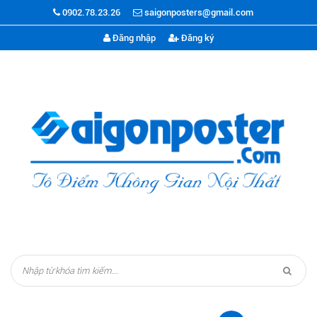
0902.78.23.26
saigonposters@gmail.com
Đăng nhập
Đăng ký