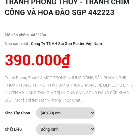
TRANH PHONG THỦY - TRANH CHIM
CÔNG VÀ HOA ĐÀO SGP 442223
Mã sản phẩm: 442223A
Nhà sản xuất:
Công Ty TNHH Sài Gòn Poster Việt Nam
390.000₫
Tranh Phong Thủy LÀ MỘT TRONG NHỮNG DÒNG SẢN PHẨM NGHỆ
THUẬT TRANG TRÍ NỘI THẤT SANG TRỌNG, MANG VẺ ĐẸP LUNG LINH,
HUYỀN ẢO. NÂNG TẦM GIÁ TRỊ KHÔNG GIAN SỐNG ĐẲNG CẤP KHÁC
BIỆT. Mô tả chi tiết Tranh Phong Thủy: Chất...
Size Tùy Chọn
Chất Liệu