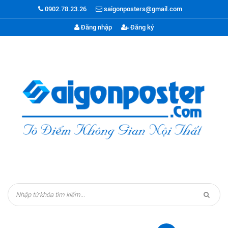
0902.78.23.26
saigonposters@gmail.com
Đăng nhập
Đăng ký