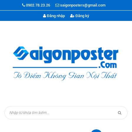
0902.78.23.26
saigonposters@gmail.com
Đăng nhập
Đăng ký