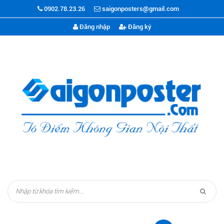
0902.78.23.26
saigonposters@gmail.com
Đăng nhập
Đăng ký