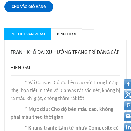
CHO VÀO GIỎ HÀNG
CHI TIẾT SẢN PHẨM
BÌNH LUẬN
TRANH KHỔ DÀI XU
HƯỚNG TRANG TRÍ ĐẲNG CẤP
HIỆN ĐẠI
* Vải Canvas: Có độ bền cao với trọng lượng
nhẹ, họa tiết in trên vải Canvas rất sắc nét, không bị
ra màu khi giặt, chống thấm rất tốt.
* Mực dầu: Cho độ bền màu cao, không
phai màu theo thời gian
* Khung tranh: Làm từ nhựa Composite có