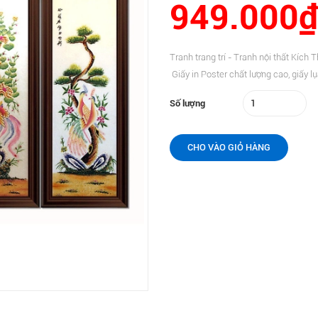
949.000₫
Tranh trang trí - Tranh nội thất K
Giấy in Poster chất lượng cao, giấ
Số lượng
CHO VÀO GIỎ HÀNG