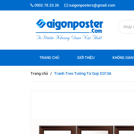
0902.78.23.26
saigonposters@gmail.com
TRANG CHỦ
GIỚI THIỆU
KHÔNG GIAN
Trang chủ
/
Tranh Treo Tường Tứ Quý D313A