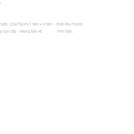
ích Thước: (25x75)cm/1 tấm x 4 tấm - Chất liệu Poster:
y lụa cao cấp. - Màng bảo vệ: Film bảo...