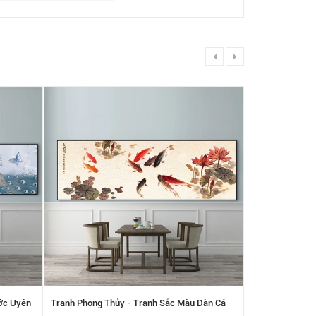
ớc Uyên
Tranh Phong Thủy - Tranh Sắc Màu Đàn Cá
Tranh Phong Th