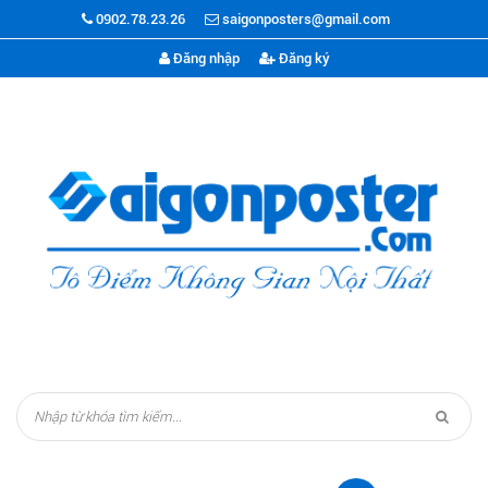
0902.78.23.26
saigonposters@gmail.com
Đăng nhập
Đăng ký