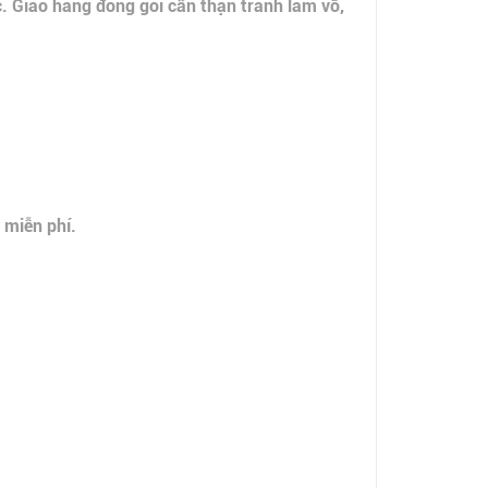
c. Giao hàng đóng gói cẩn thận tránh làm vỡ,
 miễn phí.