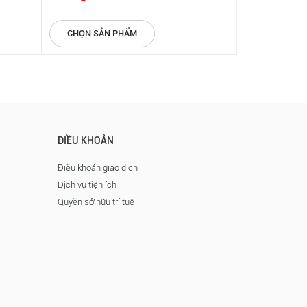
CHỌN SẢN PHẨM
CHỌN SẢN
ĐIỀU KHOẢN
Điều khoản giao dịch
Dịch vụ tiện ích
Quyền sở hữu trí tuệ