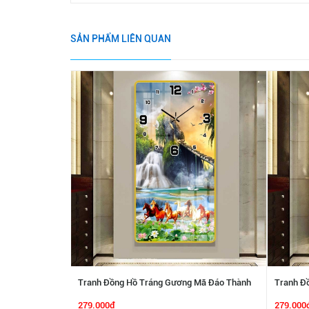
SẢN PHẨM LIÊN QUAN
Tranh Đồng Hồ Tráng Gương Mã Đáo Thành
Tranh Đ
Công SGP 1692276
Công SG
279.000₫
279.000