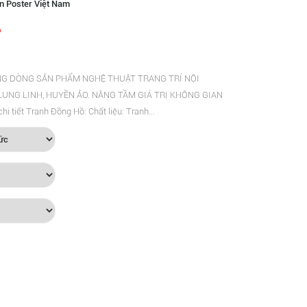
n Poster Việt Nam
ỮNG DÒNG SẢN PHẨM NGHỆ THUẬT TRANG TRÍ NỘI
UNG LINH, HUYỀN ẢO. NÂNG TẦM GIÁ TRỊ KHÔNG GIAN
tiết Tranh Đồng Hồ: Chất liệu: Tranh...