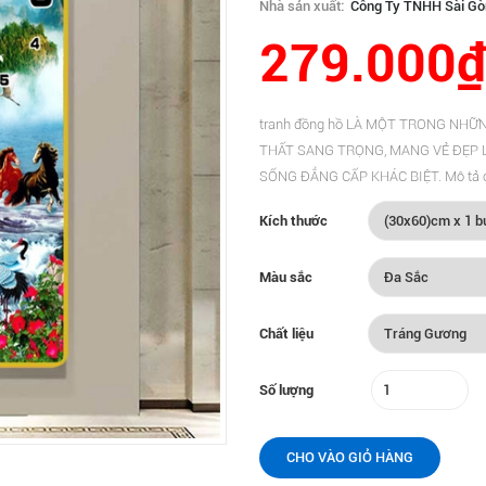
Nhà sản xuất:
Công Ty TNHH Sài Gò
279.000₫
tranh đồng hồ LÀ MỘT TRONG NH
THẤT SANG TRỌNG, MANG VẺ ĐẸP L
SỐNG ĐẲNG CẤP KHÁC BIỆT. Mô tả chi 
Kích thước
Màu sắc
Chất liệu
Số lượng
CHO VÀO GIỎ HÀNG