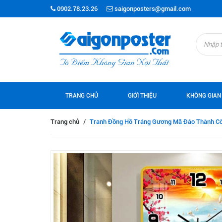
0902.78.23.26
saigonposters@gmail.com
TRANG CHỦ
GIỚI THIỆU
KHÔNG GIAN
Trang chủ
/
Tranh Đồng Hồ Tráng Gương Mã Đáo Thành C