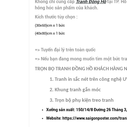
Không chỉ cung cấp
Tranh Đồng Hồ
tại TP. H
hỏng hóc sản phẩm của khách.
Kích thước tùy chọn :
(30x60)cm x 1 bức
(40x80)cm x 1 bức
=> Tuyển đại lý trên toàn quốc
=> Nếu bạn đang mong muốn tìm một bức tranh
TRỌN BỘ TRANH ĐỒNG HỒ KHÁCH HÀNG 
1. Tranh in sắc nét trên công nghệ U
2. Khung tranh gắn móc
3. Trọn bộ phụ kiện treo tranh
Xưởng sản xuất: 150/14/8 Đường 26 Tháng 3,
Website:
https://www.saigonposter.com/tra