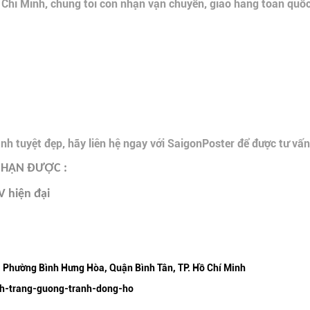
ồ Chí Minh, chúng tôi còn nhận vận chuyển, giao hàng toàn quố
 tuyệt đẹp, hãy liên hệ ngay với SaigonPoster để được tư vấn
NHẬN ĐƯỢC :
V hiện đại
 Phường Bình Hưng Hòa, Quận Bình Tân, TP. Hồ Chí Minh
nh-trang-guong-tranh-dong-ho