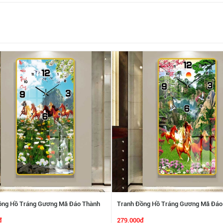
ồng Hồ Tráng Gương Mã Đáo Thành
Tranh Đồng Hồ Tráng Gương Mã Đáo
P 1692275
Công SGP 1692274
₫
279.000₫