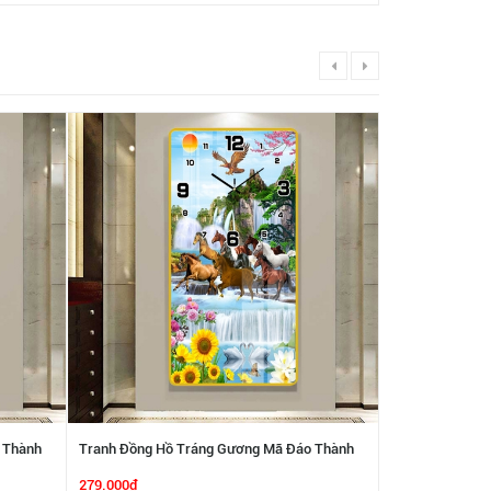
 Thành
Tranh Đồng Hồ Tráng Gương Mã Đáo Thành
Tranh Đồng Hồ
Công SGP 1692273
Công SGP 1692
279.000₫
279.000₫