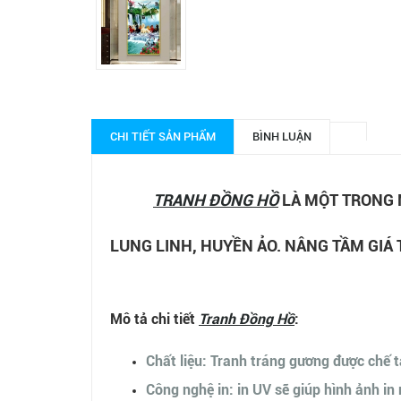
CHI TIẾT SẢN PHẨM
BÌNH LUẬN
TRANH ĐỒNG HỒ
LÀ MỘT TRONG 
LUNG LINH, HUYỀN ẢO. NÂNG TẦM GIÁ 
Mô tả chi tiết
Tranh
Đồng Hồ
:
Chất liệu: Tranh tráng gương được chế t
Công nghệ in: in UV sẽ giúp hình ảnh in