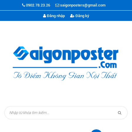
0902.78.23.26
saigonposters@gmail.com
Đăng nhập
Đăng ký