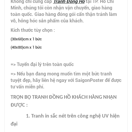
Không chỉ cung cấp
Tranh Đồng Hồ
tại TP. Hồ Chí
Minh, chúng tôi còn nhận vận chuyển, giao hàng
toàn quốc. Giao hàng đóng gói cẩn thận tránh làm
vỡ, hỏng hóc sản phẩm của khách.
Kích thước tùy chọn :
(30x60)cm x 1 bức
(40x80)cm x 1 bức
=> Tuyển đại lý trên toàn quốc
=> Nếu bạn đang mong muốn tìm một bức tranh
tuyệt đẹp, hãy liên hệ ngay với SaigonPoster để được
tư vấn miễn phí.
TRỌN BỘ TRANH ĐỒNG HỒ KHÁCH HÀNG NHẬN
ĐƯỢC :
1. Tranh in sắc nét trên công nghệ UV hiện
đại