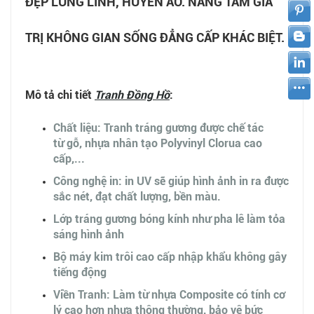
ĐẸP LUNG LINH, HUYỀN ẢO. NÂNG TẦM GIÁ
TRỊ KHÔNG GIAN SỐNG ĐẲNG CẤP KHÁC BIỆT.
Mô tả chi tiết
Tranh
Đồng Hồ
:
Chất liệu: Tranh tráng gương được chế tác
từ gỗ, nhựa nhân tạo Polyvinyl Clorua cao
cấp,...
Công nghệ in: in UV sẽ giúp hình ảnh in ra được
sắc nét, đạt chất lượng, bền màu.
Lớp tráng gương bóng kính như pha lê làm tỏa
sáng hình ảnh
Bộ máy kim trôi cao cấp nhập khẩu không gây
tiếng động
Viền Tranh: Làm từ nhựa Composite có tính cơ
lý cao hơn nhựa thông thường, bảo vệ bức