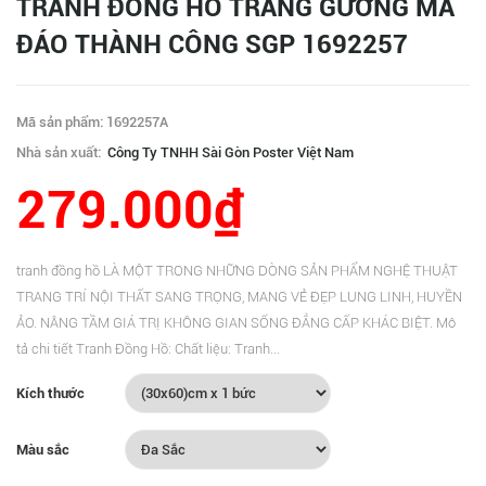
TRANH ĐỒNG HỒ TRÁNG GƯƠNG MÃ
ĐÁO THÀNH CÔNG SGP 1692257
Mã sản phẩm: 1692257A
Nhà sản xuất:
Công Ty TNHH Sài Gòn Poster Việt Nam
279.000₫
tranh đồng hồ LÀ MỘT TRONG NHỮNG DÒNG SẢN PHẨM NGHỆ THUẬT
TRANG TRÍ NỘI THẤT SANG TRỌNG, MANG VẺ ĐẸP LUNG LINH, HUYỀN
ẢO. NÂNG TẦM GIÁ TRỊ KHÔNG GIAN SỐNG ĐẲNG CẤP KHÁC BIỆT. Mô
tả chi tiết Tranh Đồng Hồ: Chất liệu: Tranh...
Kích thước
Màu sắc