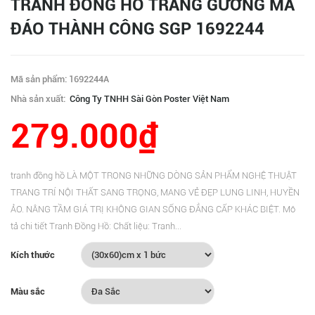
TRANH ĐỒNG HỒ TRÁNG GƯƠNG MÃ
ĐÁO THÀNH CÔNG SGP 1692244
Mã sản phẩm: 1692244A
Nhà sản xuất:
Công Ty TNHH Sài Gòn Poster Việt Nam
279.000₫
tranh đồng hồ LÀ MỘT TRONG NHỮNG DÒNG SẢN PHẨM NGHỆ THUẬT
TRANG TRÍ NỘI THẤT SANG TRỌNG, MANG VẺ ĐẸP LUNG LINH, HUYỀN
ẢO. NÂNG TẦM GIÁ TRỊ KHÔNG GIAN SỐNG ĐẲNG CẤP KHÁC BIỆT. Mô
tả chi tiết Tranh Đồng Hồ: Chất liệu: Tranh...
Kích thước
Màu sắc