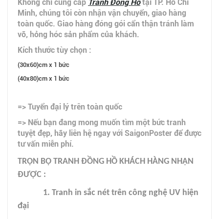
Không chỉ cung cấp
Tranh Đồng Hồ
tại TP. Hồ Chí
Minh, chúng tôi còn nhận vận chuyển, giao hàng
toàn quốc. Giao hàng đóng gói cẩn thận tránh làm
vỡ, hỏng hóc sản phẩm của khách.
Kích thước tùy chọn :
(30x60)cm x 1 bức
(40x80)cm x 1 bức
=> Tuyển đại lý trên toàn quốc
=> Nếu bạn đang mong muốn tìm một bức tranh
tuyệt đẹp, hãy liên hệ ngay với SaigonPoster để được
tư vấn miễn phí.
TRỌN BỘ TRANH ĐỒNG HỒ KHÁCH HÀNG NHẬN
ĐƯỢC :
1. Tranh in sắc nét trên công nghệ UV hiện
đại