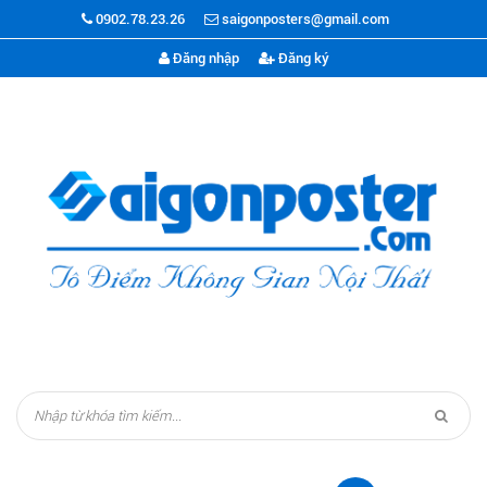
0902.78.23.26
saigonposters@gmail.com
Đăng nhập
Đăng ký