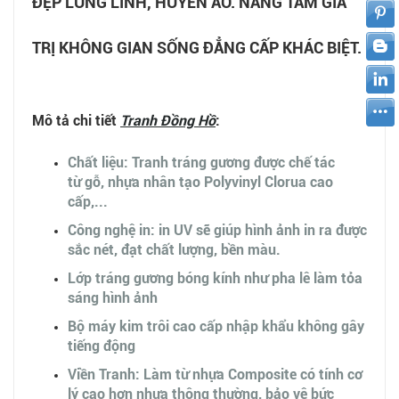
ĐẸP LUNG LINH, HUYỀN ẢO. NÂNG TẦM GIÁ
TRỊ KHÔNG GIAN SỐNG ĐẲNG CẤP KHÁC BIỆT.
Mô tả chi tiết
Tranh
Đồng Hồ
:
Chất liệu: Tranh tráng gương được chế tác
từ gỗ, nhựa nhân tạo Polyvinyl Clorua cao
cấp,...
Công nghệ in: in UV sẽ giúp hình ảnh in ra được
sắc nét, đạt chất lượng, bền màu.
Lớp tráng gương bóng kính như pha lê làm tỏa
sáng hình ảnh
Bộ máy kim trôi cao cấp nhập khẩu không gây
tiếng động
Viền Tranh: Làm từ nhựa Composite có tính cơ
lý cao hơn nhựa thông thường, bảo vệ bức