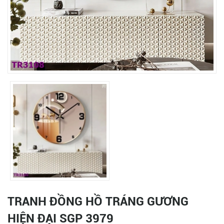
TRANH ĐỒNG HỒ TRÁNG GƯƠNG
HIỆN ĐẠI SGP 3979