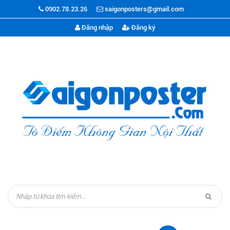
0902.78.23.26
saigonposters@gmail.com
Đăng nhập
Đăng ký