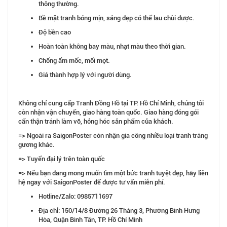
thông thường.
Bề mặt tranh bóng mịn, sáng đẹp có thể lau chùi được.
Độ bền cao
Hoàn toàn không bay màu, nhạt màu theo thời gian.
Chống ẩm mốc, mối mọt.
Giá thành hợp lý với người dùng.
Không chỉ cung cấp Tranh Đồng Hồ tại TP. Hồ Chí Minh, chúng tôi
còn nhận vận chuyển, giao hàng toàn quốc. Giao hàng đóng gói
cẩn thận tránh làm vỡ, hỏng hóc sản phẩm của khách.
=> Ngoài ra SaigonPoster còn nhận gia công nhiều loại tranh tráng
gương khác.
=> Tuyển đại lý trên toàn quốc
=> Nếu bạn đang mong muốn tìm một bức tranh tuyệt đẹp, hãy liên
hệ ngay với SaigonPoster để được tư vấn miễn phí.
Hotline/Zalo: 0985711697
Địa chỉ: 150/14/8 Đường 26 Tháng 3, Phường Bình Hưng
Hòa, Quận Bình Tân, TP. Hồ Chí Minh