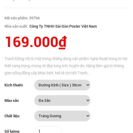
Mã sản phẩm: 3979A
Nhà sản xuất:
Công Ty TNHH Sài Gòn Poster Việt Nam
169.000₫
Tranh Đồng Hồ là một trong những dòng sản phẩm nghệ thuật trang trí nội
thất sang trọng, mang vẻ đẹp lung linh, huyền ảo. Nâng tầm giá trị không
gian sống đẳng cấp khác biệt. Mô tả chi tiết Tranh...
Kích thước
Màu sắc
Chất liệu
Số lượng