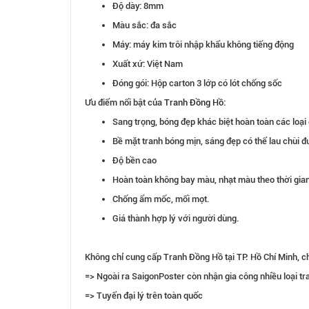
Độ dày: 8mm
Màu sắc: đa sắc
Máy: máy kim trôi nhập khẩu không tiếng động
Xuất xứ: Việt Nam
Đóng gói: Hộp carton 3 lớp có lót chống sốc
Ưu điểm nổi bật của
Tranh Đồng Hồ
:
Sang trọng, bóng đẹp khác biệt hoàn toàn các loại
Bề mặt tranh bóng mịn, sáng đẹp có thể lau chùi đ
Độ bền cao
Hoàn toàn không bay màu, nhạt màu theo thời gia
Chống ẩm mốc, mối mọt.
Giá thành hợp lý với người dùng.
Không chỉ cung cấp Tranh Đồng Hồ tại TP. Hồ Chí Minh, c
=> Ngoài ra SaigonPoster còn nhận gia công nhiều loại t
=> Tuyển đại lý trên toàn quốc