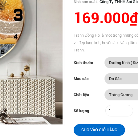
Nhà sản xuất:
Công Ty TNHH Sài Gò
169.000₫
Tranh Đồng Hồ là một trong những dò
vẻ đẹp lung linh, huyền ảo. Nâng tầm g
Tranh...
Kích thước
Màu sắc
Chất liệu
Số lượng
CHO VÀO GIỎ HÀNG