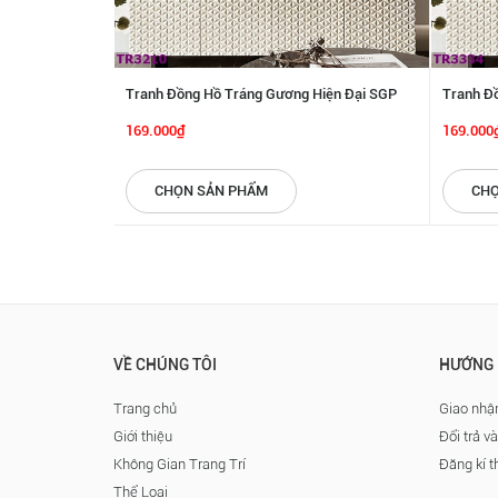
Tranh Đồng Hồ Tráng Gương Hiện Đại SGP
Tranh Đ
3982
3981
169.000₫
169.000
CHỌN SẢN PHẨM
CHỌ
VỀ CHÚNG TÔI
HƯỚNG 
Trang chủ
Giao nhận
Giới thiệu
Đổi trả v
Không Gian Trang Trí
Đăng kí t
Thể Loại