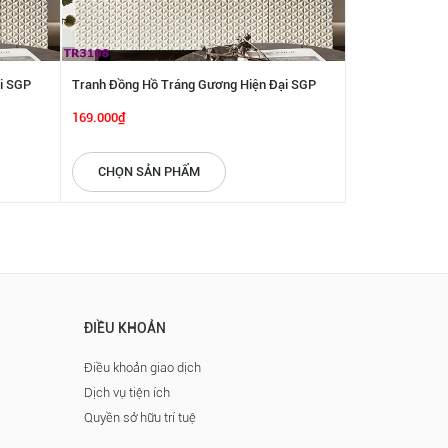
i SGP
Tranh Đồng Hồ Tráng Gương Hiện Đại SGP
Tranh Đồng Hồ 
3979
3978
169.000₫
169.000₫
CHỌN SẢN PHẨM
CHỌN SẢN
ĐIỀU KHOẢN
Điều khoản giao dịch
Dịch vụ tiện ích
Quyền sở hữu trí tuệ