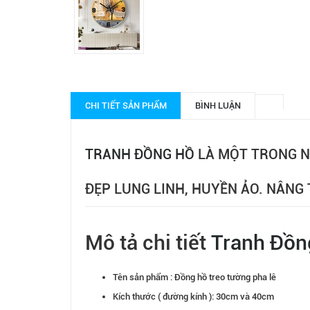
CHI TIẾT SẢN PHẨM
BÌNH LUẬN
TRANH ĐỒNG HỒ
LÀ MỘT TRONG N
ĐẸP LUNG LINH, HUYỀN ẢO. NÂNG 
Mô tả chi tiết
Tranh Đồn
Tên sản phẩm : Đồng hồ treo tường pha lê
Kích thước ( đường kính ): 30cm và 40cm