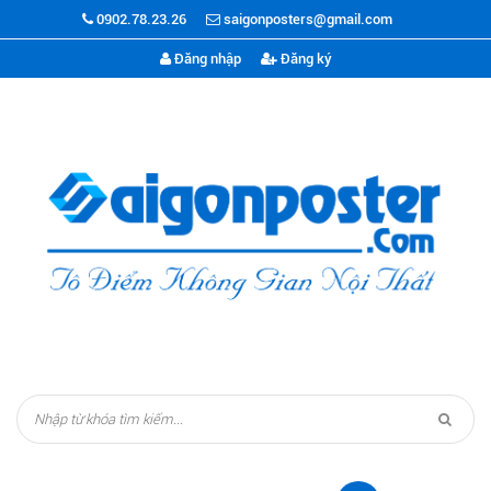
0902.78.23.26
saigonposters@gmail.com
Đăng nhập
Đăng ký