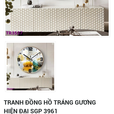
TRANH ĐỒNG HỒ TRÁNG GƯƠNG
HIỆN ĐẠI SGP 3961