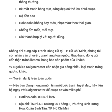
thông thường.
Bề mặt tranh bóng mịn, sáng đẹp có thể lau chùi được.
Độ bền cao
Hoàn toàn không bay màu, nhạt màu theo thời gian.
Chống ẩm mốc, mối mọt.
Giá thành hợp lý với người dùng.
Không chỉ cung cấp Tranh Đồng Hồ tại TP. Hồ Chí Minh, chúng tôi
còn nhận vận chuyển, giao hàng toàn quốc. Giao hàng đóng gói
cẩn thận tránh làm vỡ, hỏng hóc sản phẩm của khách.
=> Ngoài ra SaigonPoster còn nhận gia công nhiều loại tranh tráng
gương khác.
=> Tuyển đại lý trên toàn quốc
=> Nếu bạn đang mong muốn tìm một bức tranh tuyệt đẹp, hãy liên
hệ ngay với SaigonPoster để được tư vấn miễn phí.
Hotline/Zalo: 0985711697
Địa chỉ: 150/14/8 Đường 26 Tháng 3, Phường Bình Hưng
Hòa, Quận Bình Tân, TP. Hồ Chí Minh