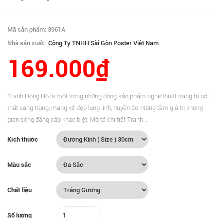
Mã sản phẩm: 3961A
Nhà sản xuất:
Công Ty TNHH Sài Gòn Poster Việt Nam
169.000₫
Tranh Đồng Hồ là một trong những dòng sản phẩm nghệ thuật trang trí nội
thất sang trọng, mang vẻ đẹp lung linh, huyền ảo. Nâng tầm giá trị không
gian sống đẳng cấp khác biệt. Mô tả chi tiết Tranh...
Kích thước
Màu sắc
Chất liệu
Số lượng