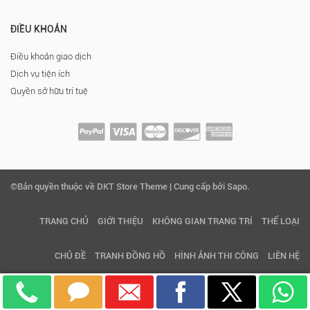
ĐIỀU KHOẢN
Điều khoản giao dịch
Dịch vụ tiện ích
Quyền sở hữu trí tuệ
©Bản quyền thuộc về DKT Store Theme | Cung cấp bởi Sapo.
TRANG CHỦ
GIỚI THIỆU
KHÔNG GIAN TRANG TRÍ
THỂ LOẠI
CHỦ ĐỀ
TRANH ĐỒNG HỒ
HÌNH ẢNH THI CÔNG
LIÊN HỆ