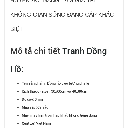
HUYỀN ẢO. NÂNG TẦM GIÁ TRỊ
KHÔNG GIAN SỐNG ĐẲNG CẤP KHÁC
BIỆT.
Mô tả chi tiết
Tranh Đồng
Hồ
:
Tên sản phẩm : Đồng hồ treo tường pha lê
Kích thước (size): 30x60cm và 40x80cm
Độ dày: 8mm
Màu sắc: đa sắc
Máy: máy kim trôi nhập khẩu không tiếng động
Xuất xứ: Việt Nam