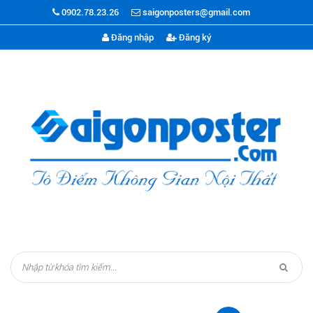
0902.78.23.26
saigonposters@gmail.com
Đăng nhập
Đăng ký