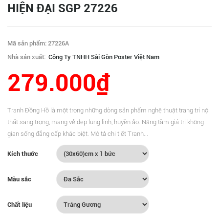
HIỆN ĐẠI SGP 27226
Mã sản phẩm: 27226A
Nhà sản xuất:
Công Ty TNHH Sài Gòn Poster Việt Nam
279.000₫
Tranh Đồng Hồ là một trong những dòng sản phẩm nghệ thuật trang trí nội
thất sang trọng, mang vẻ đẹp lung linh, huyền ảo. Nâng tầm giá trị không
gian sống đẳng cấp khác biệt. Mô tả chi tiết Tranh...
Kích thước
Màu sắc
Chất liệu