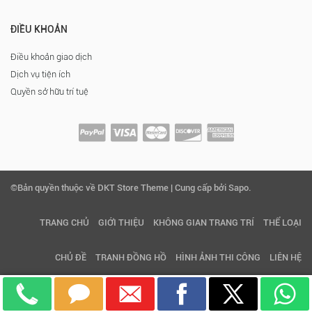
ĐIỀU KHOẢN
Điều khoản giao dịch
Dịch vụ tiện ích
Quyền sở hữu trí tuệ
©Bản quyền thuộc về DKT Store Theme | Cung cấp bởi Sapo.
TRANG CHỦ
GIỚI THIỆU
KHÔNG GIAN TRANG TRÍ
THỂ LOẠI
CHỦ ĐỀ
TRANH ĐỒNG HỒ
HÌNH ẢNH THI CÔNG
LIÊN HỆ