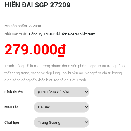
HIỆN ĐẠI SGP 27209
Mã sản phẩm: 27209A
Nhà sản xuất:
Công Ty TNHH Sài Gòn Poster Việt Nam
279.000₫
Tranh Đồng Hồ là một trong những dòng sản phẩm nghệ thuật trang trí nội
thất sang trọng, mang vẻ đẹp lung linh, huyền ảo. Nâng tầm giá trị không
gian sống đẳng cấp khác biệt. Mô tả chi tiết Tranh...
Kích thước
Màu sắc
Chất liệu