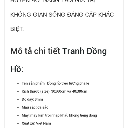
HUYỀN ẢO. NÂNG TẦM GIÁ TRỊ
KHÔNG GIAN SỐNG ĐẲNG CẤP KHÁC
BIỆT.
Mô tả chi tiết
Tranh Đồng
Hồ
:
Tên sản phẩm : Đồng hồ treo tường pha lê
Kích thước (size): 30x60cm và 40x80cm
Độ dày: 8mm
Màu sắc: đa sắc
Máy: máy kim trôi nhập khẩu không tiếng động
Xuất xứ: Việt Nam