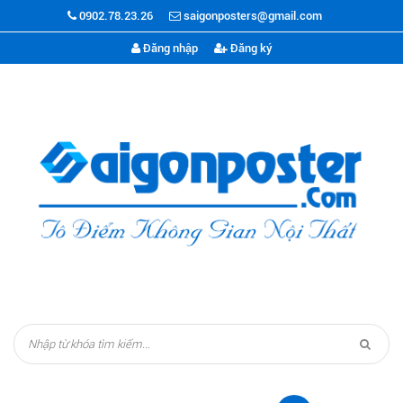
0902.78.23.26
saigonposters@gmail.com
Đăng nhập
Đăng ký