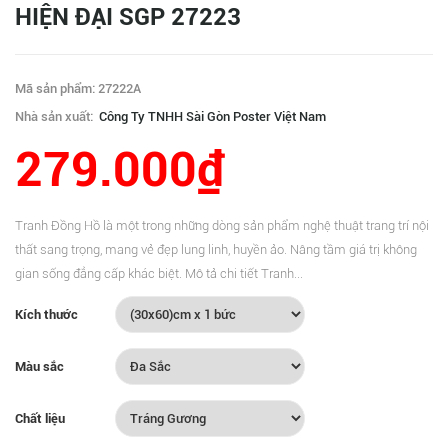
HIỆN ĐẠI SGP 27223
Mã sản phẩm: 27222A
Nhà sản xuất:
Công Ty TNHH Sài Gòn Poster Việt Nam
279.000₫
Tranh Đồng Hồ là một trong những dòng sản phẩm nghệ thuật trang trí nội
thất sang trọng, mang vẻ đẹp lung linh, huyền ảo. Nâng tầm giá trị không
gian sống đẳng cấp khác biệt. Mô tả chi tiết Tranh...
Kích thước
Màu sắc
Chất liệu