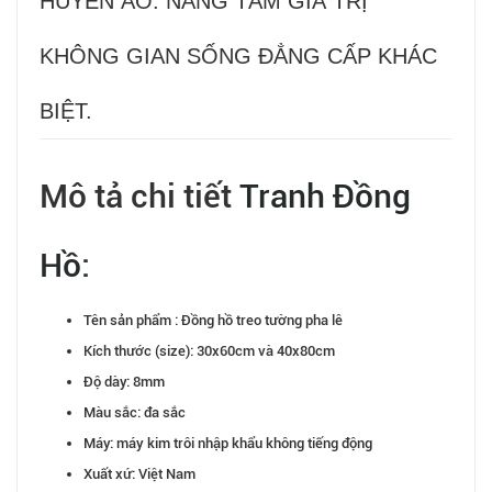
HUYỀN ẢO. NÂNG TẦM GIÁ TRỊ
KHÔNG GIAN SỐNG ĐẲNG CẤP KHÁC
BIỆT.
Mô tả chi tiết
Tranh Đồng
Hồ
:
Tên sản phẩm : Đồng hồ treo tường pha lê
Kích thước (size): 30x60cm và 40x80cm
Độ dày: 8mm
Màu sắc: đa sắc
Máy: máy kim trôi nhập khẩu không tiếng động
Xuất xứ: Việt Nam