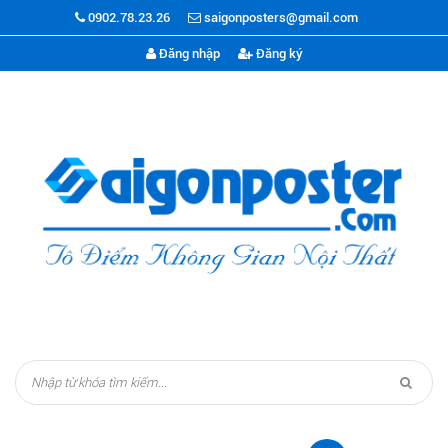
0902.78.23.26
saigonposters@gmail.com
Đăng nhập
Đăng ký