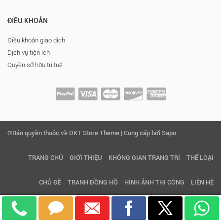
ĐIỀU KHOẢN
Điều khoản giao dịch
Dịch vụ tiện ích
Quyền sở hữu trí tuệ
©Bản quyền thuộc về DKT Store Theme | Cung cấp bởi Sapo.
TRANG CHỦ
GIỚI THIỆU
KHÔNG GIAN TRANG TRÍ
THỂ LOẠI
CHỦ ĐỀ
TRANH ĐỒNG HỒ
HÌNH ẢNH THI CÔNG
LIÊN HỆ