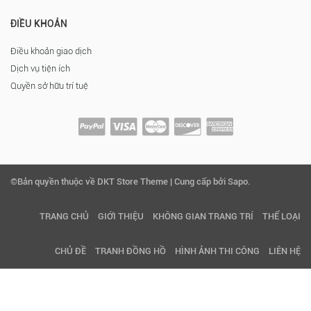
ĐIỀU KHOẢN
Điều khoản giao dịch
Dịch vụ tiện ích
Quyền sở hữu trí tuệ
©Bản quyền thuộc về DKT Store Theme | Cung cấp bởi Sapo.
TRANG CHỦ
GIỚI THIỆU
KHÔNG GIAN TRANG TRÍ
THỂ LOẠI
CHỦ ĐỀ
TRANH ĐỒNG HỒ
HÌNH ẢNH THI CÔNG
LIÊN HỆ