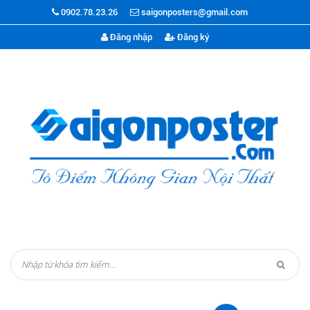
0902.78.23.26
saigonposters@gmail.com
Đăng nhập
Đăng ký