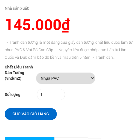
Nhà sản xuất:
145.000₫
- Tranh dán tường là một dạng của giấy dán tường, chất liệu được làm từ
nhựa PVC & Vải Bố Cao Cấp. - Nguyên liệu được nhập trực tiếp từ Hàn
Quốc và Đức đảm bảo độ bền và màu trên 5 năm. - Tranh dán...
Chất Liệu Tranh
Dán Tường
(vnd/m2)
Số lượng
CHO VÀO GIỎ HÀNG