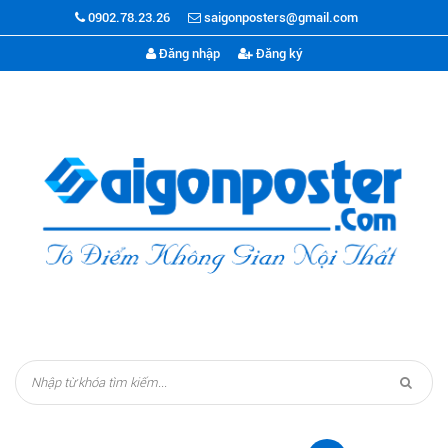
0902.78.23.26
saigonposters@gmail.com
Đăng nhập
Đăng ký