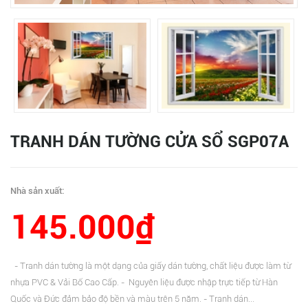
TRANH DÁN TƯỜNG CỬA SỔ SGP07A
Nhà sản xuất:
145.000₫
- Tranh dán tường là một dạng của giấy dán tường, chất liệu được làm từ
nhựa PVC & Vải Bố Cao Cấp. - Nguyên liệu được nhập trực tiếp từ Hàn
Quốc và Đức đảm bảo độ bền và màu trên 5 năm. - Tranh dán...