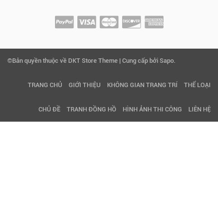
©Bản quyền thuộc về DKT Store Theme | Cung cấp bởi Sapo.
TRANG CHỦ
GIỚI THIỆU
KHÔNG GIAN TRANG TRÍ
THỂ LOẠI
CHỦ ĐỀ
TRANH ĐỒNG HỒ
HÌNH ẢNH THI CÔNG
LIÊN HỆ