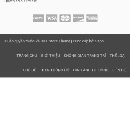
Quyền sở hữu trí tuệ
©Bản quyền thuộc về DKT Store Theme | Cung cấp bởi Sapo.
TRANG CHỦ
GIỚI THIỆU
KHÔNG GIAN TRANG TRÍ
THỂ LOẠI
CHỦ ĐỀ
TRANH ĐỒNG HỒ
HÌNH ẢNH THI CÔNG
LIÊN HỆ