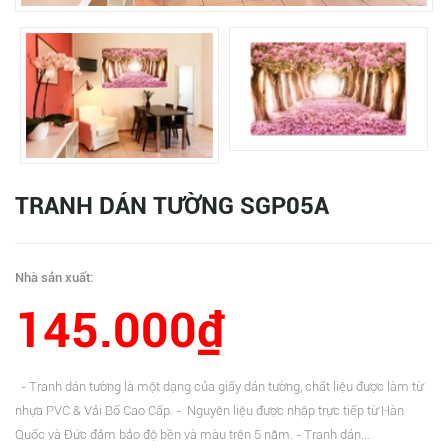
TRANH DÁN TƯỜNG SGP05A
Nhà sản xuất:
145.000₫
- Tranh dán tường là một dạng của giấy dán tường, chất liệu được làm từ
nhựa PVC & Vải Bố Cao Cấp. - Nguyên liệu được nhập trực tiếp từ Hàn
Quốc và Đức đảm bảo độ bền và màu trên 5 năm. - Tranh dán...