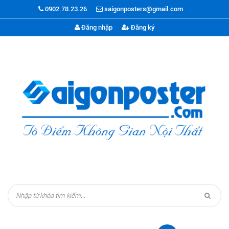
0902.78.23.26
saigonposters@gmail.com
Đăng nhập
Đăng ký