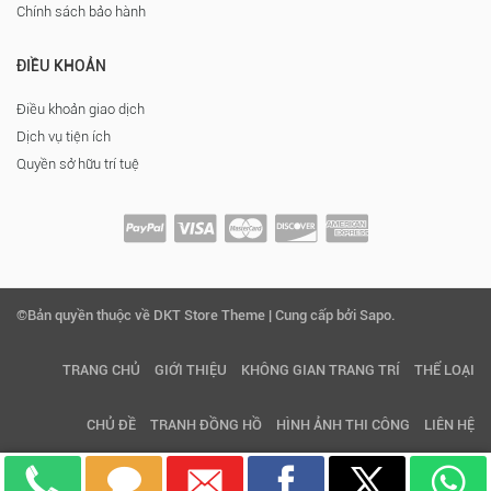
Chính sách bảo hành
ĐIỀU KHOẢN
Điều khoản giao dịch
Dịch vụ tiện ích
Quyền sở hữu trí tuệ
©Bản quyền thuộc về DKT Store Theme | Cung cấp bởi Sapo.
TRANG CHỦ
GIỚI THIỆU
KHÔNG GIAN TRANG TRÍ
THỂ LOẠI
CHỦ ĐỀ
TRANH ĐỒNG HỒ
HÌNH ẢNH THI CÔNG
LIÊN HỆ