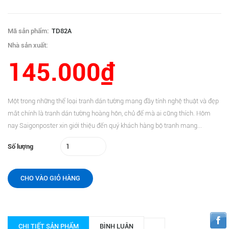
Mã sản phẩm:
TD82A
Nhà sản xuất:
145.000₫
Một trong những thể loại tranh dán tường mang đầy tính nghệ thuật và đẹp
mắt chính là tranh dán tường hoàng hôn, chủ để mà ai cũng thích. Hôm
nay Saigonposter xin giới thiệu đến quý khách hàng bộ tranh mang...
Số lượng
CHO VÀO GIỎ HÀNG
CHI TIẾT SẢN PHẨM
BÌNH LUẬN