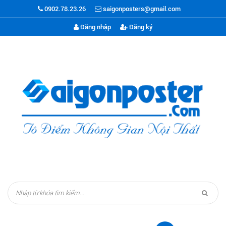
0902.78.23.26
saigonposters@gmail.com
Đăng nhập
Đăng ký