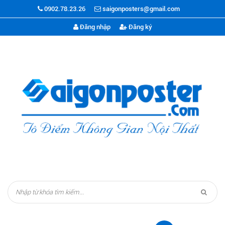
0902.78.23.26
saigonposters@gmail.com
Đăng nhập
Đăng ký