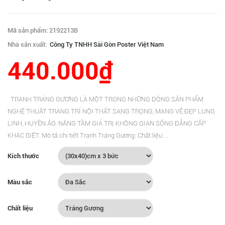
Mã sản phẩm: 2192213B
Nhà sản xuất:
Công Ty TNHH Sài Gòn Poster Việt Nam
440.000₫
TRANH TRÁNG GƯƠNG LÀ MỘT TRONG NHỮNG DÒNG SẢN PHẨM
NGHỆ THUẬT TRANG TRÍ NỘI THẤT SANG TRỌNG, MANG VẺ ĐẸP LUNG
LINH, HUYỀN ẢO. NÂNG TẦM GIÁ TRỊ KHÔNG GIAN SỐNG ĐẲNG CẤP
KHÁC BIỆT. Mô tả chi tiết Tranh Tráng Gương: Chất liệu:...
Kích thước
Màu sắc
Chất liệu