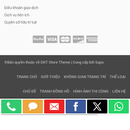
Điều khoản giao dịch
Dịch vụ tiện ích
Quyền sở hữu trí tuệ
©Bản quyền thuộc về DKT Store Theme | Cung cấp bởi Sapo.
TRANG CHỦ
GIỚI THIỆU
KHÔNG GIAN TRANG TRÍ
THỂ LOẠI
CHỦ ĐỀ
TRANH ĐỒNG HỒ
HÌNH ẢNH THI CÔNG
LIÊN HỆ