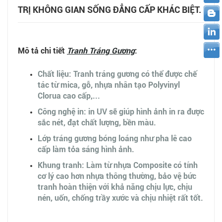
TRỊ KHÔNG GIAN SỐNG ĐẲNG CẤP KHÁC BIỆT.
Mô tả chi tiết
Tranh Tráng Gương
:
Chất liệu: Tranh tráng gương có thể được chế
tác từ mica, gỗ, nhựa nhân tạo Polyvinyl
Clorua cao cấp,...
Công nghệ in: in UV sẽ giúp hình ảnh in ra được
sắc nét, đạt chất lượng, bền màu.
Lớp tráng gương bóng loáng như pha lê cao
cấp làm tỏa sáng hình ảnh.
Khung tranh: Làm từ nhựa Composite có tính
cơ lý cao hơn nhựa thông thường, bảo vệ bức
tranh hoàn thiện với khả năng chịu lực, chịu
nén, uốn, chống trầy xước và chịu nhiệt rất tốt.