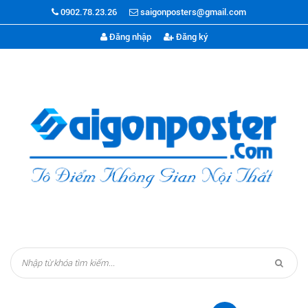
0902.78.23.26
saigonposters@gmail.com
Đăng nhập
Đăng ký