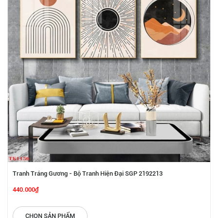
Tranh Tráng Gương - Bộ Tranh Hiện Đại SGP 2192213
440.000₫
CHỌN SẢN PHẨM