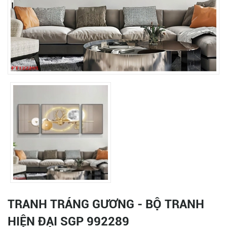
TRANH TRÁNG GƯƠNG - BỘ TRANH
HIỆN ĐẠI SGP 992289