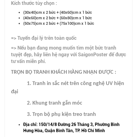
Kích thước tùy chọn :
(30x40)cm x 2 bức + (40x60)cm x 1 bức
(40x60)cm x 2 bức + (60x80)cm x 1 bức
(50x75)cm x 2 bức + (75x100)cm x 1 bức
=> Tuyển đại lý trên toàn quốc
=> Nếu bạn đang mong muốn tìm một bức tranh
tuyệt đẹp, hãy liên hệ ngay với SaigonPoster để được
tư vấn miễn phí.
TRỌN BỘ TRANH KHÁCH HÀNG NHẬN ĐƯỢC :
1. Tranh in sắc nét trên công nghệ UV hiện
đại
2. Khung tranh gắn móc
3. Trọn bộ phụ kiện treo tranh
Địa chỉ: 150/14/8 Đường 26 Tháng 3, Phường Bình
Hưng Hòa, Quận Bình Tân, TP. Hồ Chí Minh