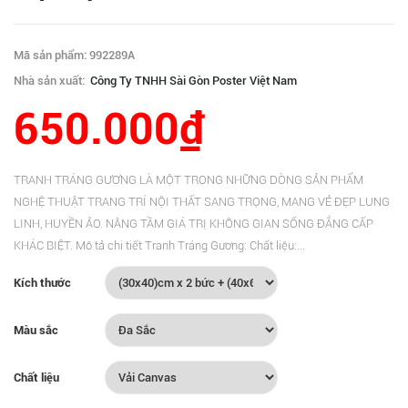
Mã sản phẩm: 992289A
Nhà sản xuất:
Công Ty TNHH Sài Gòn Poster Việt Nam
650.000₫
TRANH TRÁNG GƯƠNG LÀ MỘT TRONG NHỮNG DÒNG SẢN PHẨM
NGHỆ THUẬT TRANG TRÍ NỘI THẤT SANG TRỌNG, MANG VẺ ĐẸP LUNG
LINH, HUYỀN ẢO. NÂNG TẦM GIÁ TRỊ KHÔNG GIAN SỐNG ĐẲNG CẤP
KHÁC BIỆT. Mô tả chi tiết Tranh Tráng Gương: Chất liệu:...
Kích thước
Màu sắc
Chất liệu