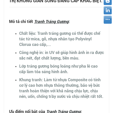
TRỊ KHÔNG GIAN SỐNG ĐẲNG CẤP KHÁC BIỆT.
Mô tả chi tiết
Tranh Tráng Gương
:
Chất liệu: Tranh tráng gương có thể được chế
tác từ mica, gỗ, nhựa nhân tạo Polyvinyl
Clorua cao cấp,...
Công nghệ in: in UV sẽ giúp hình ảnh in ra được
sắc nét, đạt chất lượng, bền màu.
Lớp tráng gương bóng loáng như pha lê cao
cấp làm tỏa sáng hình ảnh.
Khung tranh: Làm từ nhựa Composite có tính
cơ lý cao hơn nhựa thông thường, bảo vệ bức
tranh hoàn thiện với khả năng chịu lực, chịu
nén, uốn, chống trầy xước và chịu nhiệt rất tốt.
Ưu điểm nổi bật của
Tranh Tráng Gương
: