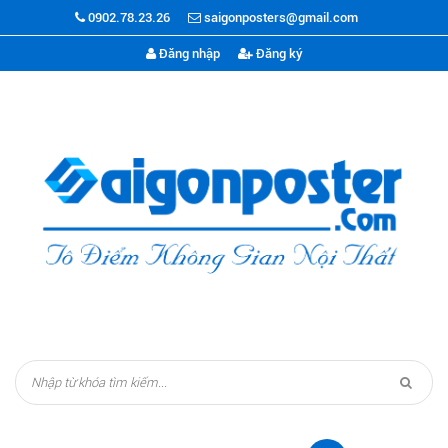
0902.78.23.26
saigonposters@gmail.com
Đăng nhập
Đăng ký