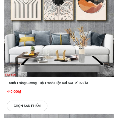
Tranh Tráng Gương - Bộ Tranh Hiện Đại SGP 2192213
440.000₫
CHỌN SẢN PHẨM