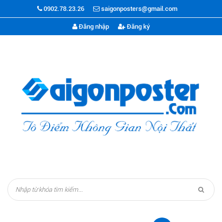
0902.78.23.26
saigonposters@gmail.com
Đăng nhập
Đăng ký