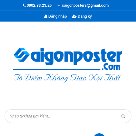
0902.78.23.26
saigonposters@gmail.com
Đăng nhập
Đăng ký