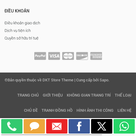
ĐIỀU KHOẢN
Điều khoản giao dịch
Dịch vụ tiện ích
Quyền sở hữu trí tuệ
©Bản quyền thuộc về DKT Store Theme | Cung cấp bởi Sapo.
TRANG CHỦ
GIỚI THIỆU
KHÔNG GIAN TRANG TRÍ
THỂ LOẠI
CHỦ ĐỀ
TRANH ĐỒNG HỒ
HÌNH ẢNH THI CÔNG
LIÊN HỆ