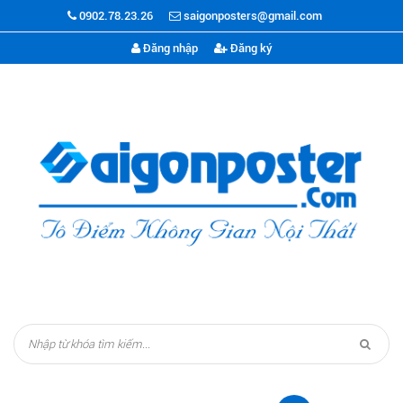
0902.78.23.26
saigonposters@gmail.com
Đăng nhập
Đăng ký