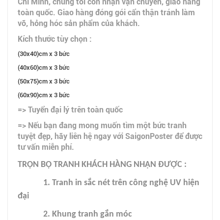
Chí Minh, chúng tôi còn nhận vận chuyển, giao hàng
toàn quốc. Giao hàng đóng gói cẩn thận tránh làm
vỡ, hỏng hóc sản phẩm của khách.
Kích thước tùy chọn :
(30x40)cm x 3 bức
(40x60)cm x 3 bức
(50x75)cm x 3 bức
(60x90)cm x 3 bức
=> Tuyển đại lý trên toàn quốc
=> Nếu bạn đang mong muốn tìm một bức tranh
tuyệt đẹp, hãy liên hệ ngay với SaigonPoster để được
tư vấn miễn phí.
TRỌN BỘ TRANH KHÁCH HÀNG NHẬN ĐƯỢC :
1. Tranh in sắc nét trên công nghệ UV hiện
đại
2. Khung tranh gắn móc