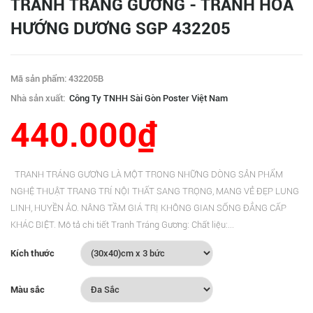
TRANH TRÁNG GƯƠNG - TRANH HOA
HƯỚNG DƯƠNG SGP 432205
Mã sản phẩm: 432205B
Nhà sản xuất:
Công Ty TNHH Sài Gòn Poster Việt Nam
440.000₫
TRANH TRÁNG GƯƠNG LÀ MỘT TRONG NHỮNG DÒNG SẢN PHẨM
NGHỆ THUẬT TRANG TRÍ NỘI THẤT SANG TRỌNG, MANG VẺ ĐẸP LUNG
LINH, HUYỀN ẢO. NÂNG TẦM GIÁ TRỊ KHÔNG GIAN SỐNG ĐẲNG CẤP
KHÁC BIỆT. Mô tả chi tiết Tranh Tráng Gương: Chất liệu:...
Kích thước
Màu sắc