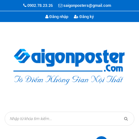
0902.78.23.26
saigonposters@gmail.com
Đăng nhập
Đăng ký