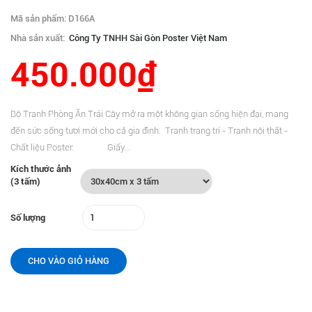
Mã sản phẩm: D166A
Nhà sản xuất:
Công Ty TNHH Sài Gòn Poster Việt Nam
450.000₫
Bộ Tranh Phòng Ăn Trái Cây mở ra một không gian sống hiện đại, mang
đến sức sống tươi mới cho cả gia đình. Tranh trang trí - Tranh nội thất -
Chất liệu Poster: Giấy...
Kích thước ảnh
(3 tấm)
Số lượng
CHO VÀO GIỎ HÀNG