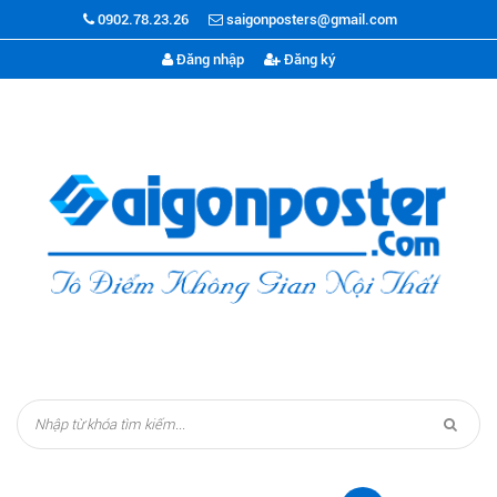
0902.78.23.26
saigonposters@gmail.com
Đăng nhập
Đăng ký