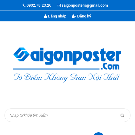
0902.78.23.26
saigonposters@gmail.com
Đăng nhập
Đăng ký