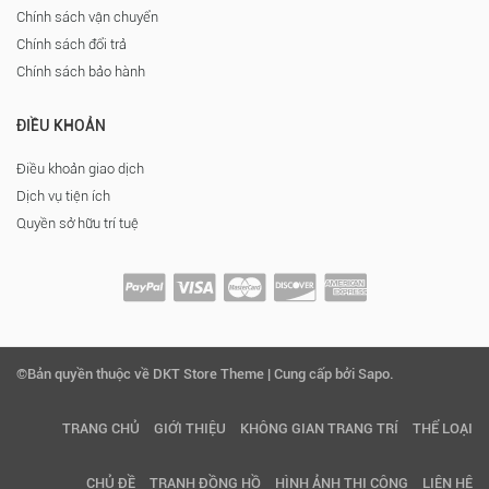
Chính sách vận chuyển
Chính sách đổi trả
Chính sách bảo hành
ĐIỀU KHOẢN
Điều khoản giao dịch
Dịch vụ tiện ích
Quyền sở hữu trí tuệ
©Bản quyền thuộc về DKT Store Theme | Cung cấp bởi Sapo.
TRANG CHỦ
GIỚI THIỆU
KHÔNG GIAN TRANG TRÍ
THỂ LOẠI
CHỦ ĐỀ
TRANH ĐỒNG HỒ
HÌNH ẢNH THI CÔNG
LIÊN HỆ