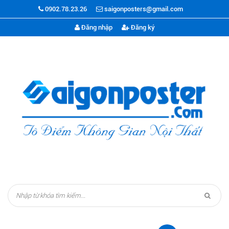
0902.78.23.26
saigonposters@gmail.com
Đăng nhập
Đăng ký