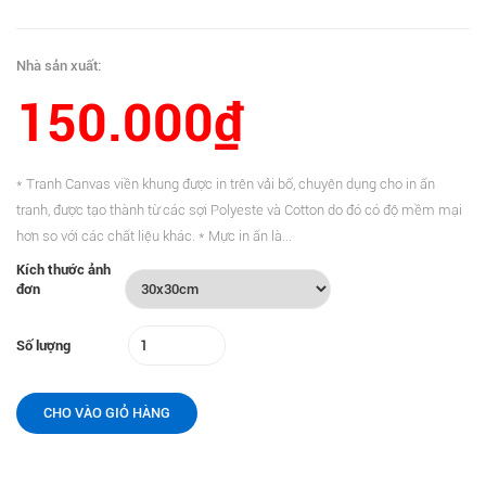
Nhà sản xuất:
150.000₫
* Tranh Canvas viền khung được in trên vải bố, chuyên dụng cho in ấn
tranh, được tạo thành từ các sợi Polyeste và Cotton do đó có độ mềm mại
hơn so với các chất liệu khác. * Mực in ấn là...
Kích thước ảnh
đơn
Số lượng
CHO VÀO GIỎ HÀNG