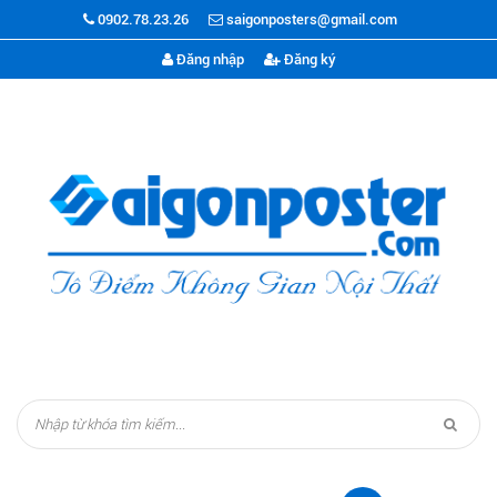
0902.78.23.26
saigonposters@gmail.com
Đăng nhập
Đăng ký