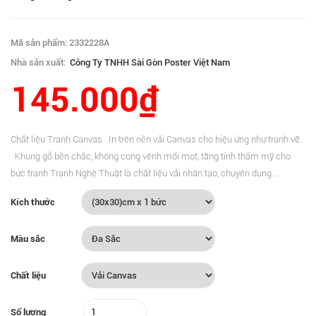
Mã sản phẩm: 2332228A
Nhà sản xuất:
Công Ty TNHH Sài Gòn Poster Việt Nam
145.000₫
Chất liệu Tranh Canvas In trên nền vải Canvas cho hiệu ứng như tranh vẽ.
Khung gỗ bền chắc, không cong vênh mối mọt, tăng tính thẩm mỹ cho
bức tranh Tranh Nghệ Thuật là chất liệu vải nhân tạo, chuyên dụng...
Kích thước
Màu sắc
Chất liệu
Số lượng