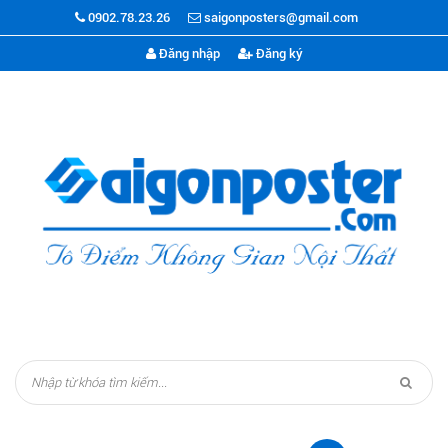
0902.78.23.26
saigonposters@gmail.com
Đăng nhập
Đăng ký