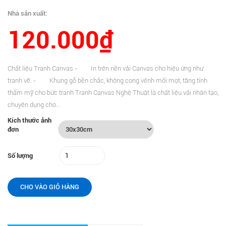
Nhà sản xuất:
120.000₫
Chất liệu Tranh Canvas - In trên nền vải Canvas cho hiệu ứng như
tranh vẽ. - Khung gỗ bền chắc, không cong vênh mối mọt, tăng tính
thẩm mỹ cho bức tranh Tranh Canvas Nghệ Thuật là chất liệu vải nhân tạo,
chuyên dụng cho...
Kích thước ảnh
đơn
Số lượng
CHO VÀO GIỎ HÀNG