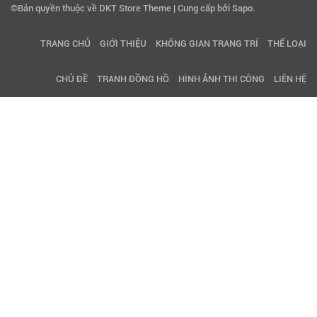
©Bản quyền thuộc về DKT Store Theme | Cung cấp bởi Sapo.
TRANG CHỦ
GIỚI THIỆU
KHÔNG GIAN TRANG TRÍ
THỂ LOẠI
CHỦ ĐỀ
TRANH ĐỒNG HỒ
HÌNH ẢNH THI CÔNG
LIÊN HỆ