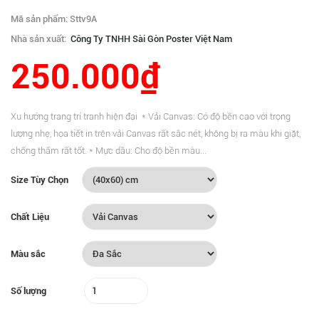
Mã sản phẩm: Sttv9A
Nhà sản xuất:
Công Ty TNHH Sài Gòn Poster Việt Nam
250.000₫
Xu hướng trang trí tranh hiện đại * Vải Canvas: Có độ bền cao với trọng
lượng nhẹ, họa tiết in trên vải Canvas rất sắc nét, không bị ra màu khi giặt,
chống thấm rất tốt. * Mực dầu: Cho độ bền màu...
Size Tùy Chọn
Chất Liệu
Màu sắc
Số lượng