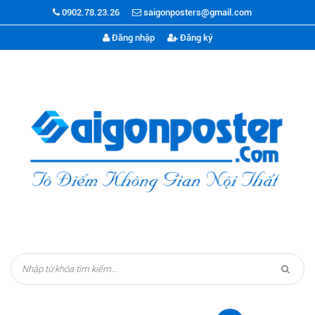
0902.78.23.26
saigonposters@gmail.com
Đăng nhập
Đăng ký