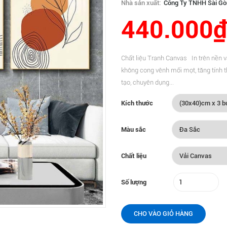
Nhà sản xuất:
Công Ty TNHH Sài Gò
440.000₫
Chất liệu Tranh Canvas In trên nền 
không cong vênh mối mọt, tăng tính 
tạo, chuyên dụng...
Kích thước
Màu sắc
Chất liệu
Số lượng
CHO VÀO GIỎ HÀNG