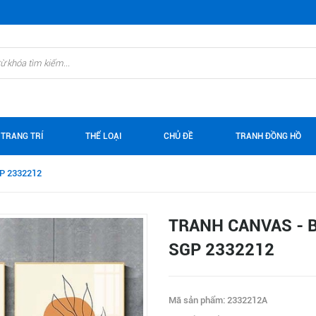
 TRANG TRÍ
THỂ LOẠI
CHỦ ĐỀ
TRANH ĐỒNG HỒ
GP 2332212
TRANH CANVAS - B
SGP 2332212
Mã sản phẩm: 2332212A