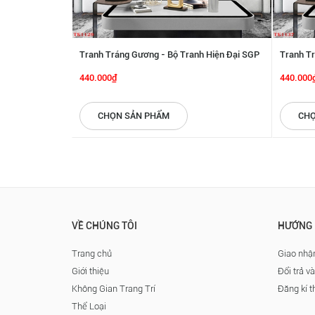
Tranh Tráng Gương - Bộ Tranh Hiện Đại SGP
Tranh Tr
2192215
2192214
440.000₫
440.000
CHỌN SẢN PHẨM
CHỌ
VỀ CHÚNG TÔI
HƯỚNG 
Trang chủ
Giao nhận
Giới thiệu
Đổi trả v
Không Gian Trang Trí
Đăng kí t
Thể Loại