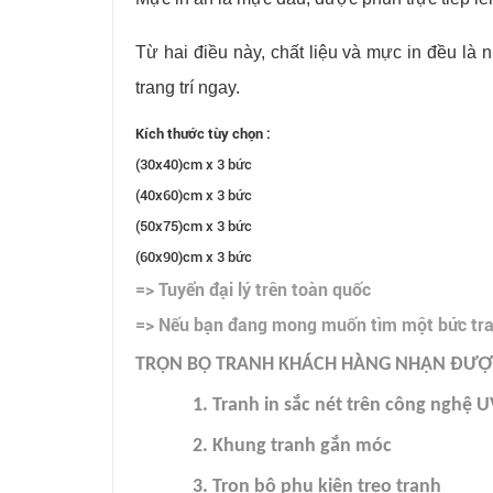
Từ hai điều này, chất liệu và mực in đều là n
trang trí ngay.
Kích thước tùy chọn :
(30x40)cm x 3 bức
(40x60)cm x 3 bức
(50x75)cm x 3 bức
(60x90)cm x 3 bức
=> Tuyển đại lý trên toàn quốc
=> Nếu bạn đang mong muốn tìm một bức tranh
TRỌN BỘ TRANH KHÁCH HÀNG NHẬN ĐƯỢC
1. Tranh in sắc nét trên công nghệ U
2. Khung tranh gắn móc
3. Trọn bộ phụ kiện treo tranh