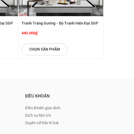
Đại SGP
Tranh Tráng Gương - Bộ Tranh Hiện Đại SGP
Tranh Tráng Gư
2192212
2192211
440.000₫
440.000₫
CHỌN SẢN PHẨM
CHỌN SẢN
ĐIỀU KHOẢN
Điều khoản giao dịch
Dịch vụ tiện ích
Quyền sở hữu trí tuệ