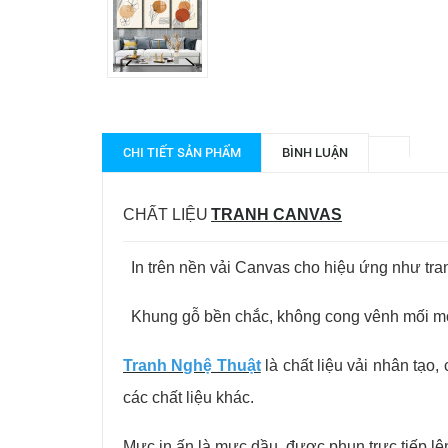
CHI TIẾT SẢN PHẨM
BÌNH LUẬN
CHẤT LIỆU
TRANH CANVAS
In trên nền vải Canvas cho hiệu ứng như tra
Khung gỗ bền chắc, không cong vênh mối mọt
Tranh Nghệ Thuật
l
à chất liệu vải nhân tạo
các chất liệu khác.
Mực in ấn là mực dầu, được phun trực tiếp lê