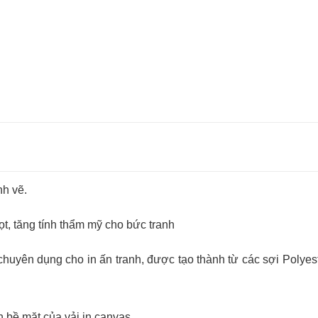
nh vẽ.
, tăng tính thẩm mỹ cho bức tranh
, chuyên dụng cho in ấn tranh, được tạo thành từ các sợi Poly
n bề mặt của vải in canvas.