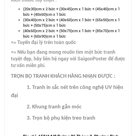
(20x30)cm x 2 bức + (30x45)cm x 1 bức + (45x40)cm x 1
bức + (40x60)cm x 1 bức
(30x40)cm x 2 bức + (40x60)cm x 1 bức + (65x50)cm x 1
bức + (50x75)cm x 1 bức
(40x60)cm x 2 bức + (50x75)cm x 1 bức + (85x70)cm x 1
bức + (60x90)cm x 1 bức
=> Tuyển đại lý trên toàn quốc
=> Nếu bạn đang mong muốn tìm một bức tranh
tuyệt đẹp, hãy liên hệ ngay với SaigonPoster để được
tư vấn miễn phí.
TRỌN BỘ TRANH KHÁCH HÀNG NHẬN ĐƯỢC :
1. Tranh in sắc nét trên công nghệ UV hiện
đại
2. Khung tranh gắn móc
3. Trọn bộ phụ kiện treo tranh