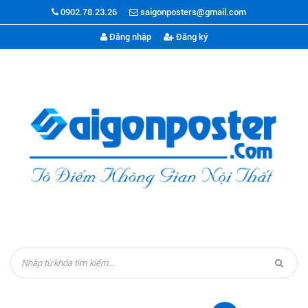
0902.78.23.26
saigonposters@gmail.com
Đăng nhập
Đăng ký