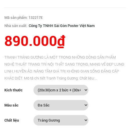
Mã sản phẩm: 132217E
Nhà sản xuất:
Công Ty TNHH Sài Gòn Poster Việt Nam
890.000₫
TRANH TRÁNG GƯƠNG LÀ MỘT TRONG NHỮNG DÒNG SẢN PHẨM
NGHỆ THUẬT TRANG TRÍ NỘI THẤT SANG TRỌNG, MANG VẺ ĐẸP LUNG
LINH, HUYỀN ẢO. NÂNG TẦM GIÁ TRỊ KHÔNG GIAN SỐNG ĐẲNG CẤP
KHÁC BIỆT. Mô tả chi tiết Tranh Tráng Gương: Chất liệu:...
Kích thước
Màu sắc
Chất liệu