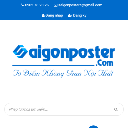
0902.78.23.26
saigonposters@gmail.com
Đăng nhập
Đăng ký