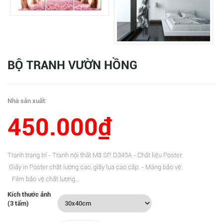
BỘ TRANH VƯỜN HỒNG
Nhà sản xuất:
450.000₫
Tranh trang trí - Tranh nội thất Mã SP: D349A - Chất liệu Poster:
Giấy in Poster chất lượng cao, giấy lụa cao cấp. - Màng bảo vệ:
Film bảo vệ chất lượng...
Kích thước ảnh
(3 tấm)