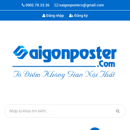
0902.78.23.26
saigonposters@gmail.com
Đăng nhập
Đăng ký