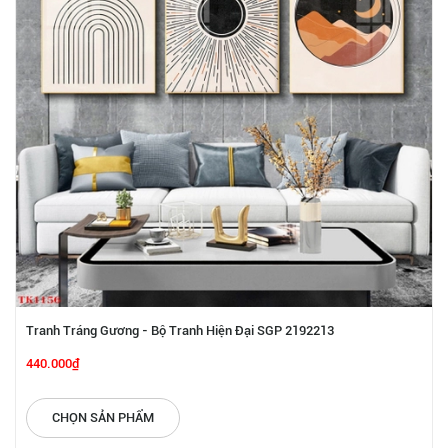
Tranh Tráng Gương - Bộ Tranh Hiện Đại SGP 2192213
440.000₫
CHỌN SẢN PHẨM