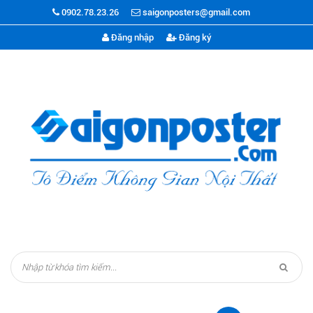
0902.78.23.26
saigonposters@gmail.com
Đăng nhập
Đăng ký