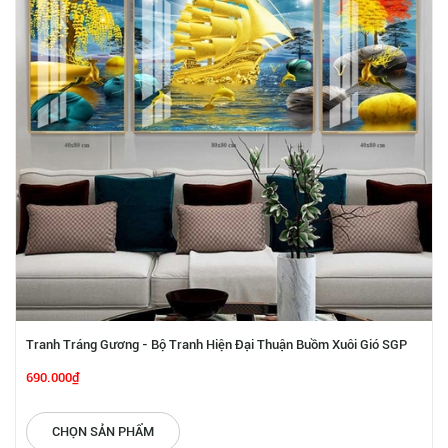
Tranh Tráng Gương - Bộ Tranh Hiện Đại Thuận Buồm Xuôi Gió SGP
1872240
690.000₫
CHỌN SẢN PHẨM