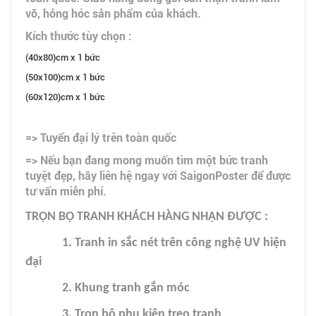
vỡ, hỏng hóc sản phẩm của khách.
Kích thước tùy chọn :
(40x80)cm x 1 bức
(50x100)cm x 1 bức
(60x120)cm x 1 bức
=> Tuyển đại lý trên toàn quốc
=> Nếu bạn đang mong muốn tìm một bức tranh
tuyệt đẹp, hãy liên hệ ngay với SaigonPoster để được
tư vấn miễn phí.
TRỌN BỘ TRANH KHÁCH HÀNG NHẬN ĐƯỢC :
1. Tranh in sắc nét trên công nghệ UV hiện
đại
2. Khung tranh gắn móc
3. Trọn bộ phụ kiện treo tranh