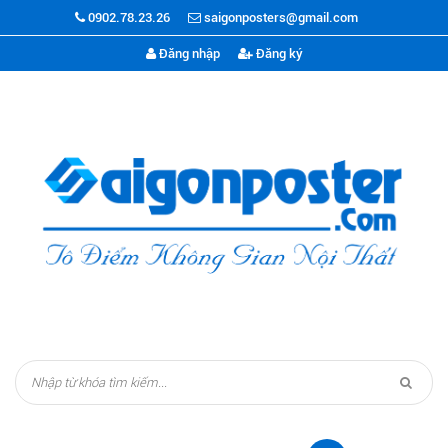
0902.78.23.26
saigonposters@gmail.com
Đăng nhập
Đăng ký