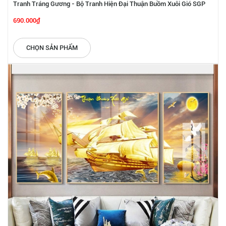
Tranh Tráng Gương - Bộ Tranh Hiện Đại Thuận Buồm Xuôi Gió SGP
1872231
690.000₫
CHỌN SẢN PHẨM