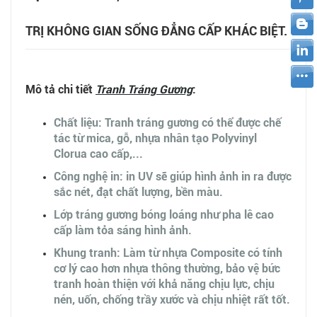
TRỊ KHÔNG GIAN SỐNG ĐẲNG CẤP KHÁC BIỆT.
Mô tả chi tiết
Tranh Tráng Gương
:
Chất liệu: Tranh tráng gương có thể được chế
tác từ mica, gỗ, nhựa nhân tạo Polyvinyl
Clorua cao cấp,...
Công nghệ in: in UV sẽ giúp hình ảnh in ra được
sắc nét, đạt chất lượng, bền màu.
Lớp tráng gương bóng loáng như pha lê cao
cấp làm tỏa sáng hình ảnh.
Khung tranh: Làm từ nhựa Composite có tính
cơ lý cao hơn nhựa thông thường, bảo vệ bức
tranh hoàn thiện với khả năng chịu lực, chịu
nén, uốn, chống trầy xước và chịu nhiệt rất tốt.