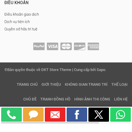
ĐIỀU KHOẢN
Điều khoản giao dịch
Dịch vụ tiện ích
Quyền sở hữu trí tuệ
©Bản quyền thuộc về DKT Store Theme | Cung cấp bởi Sapo.
TRANG CHỦ
GIỚI THIỆU
KHÔNG GIAN TRANG TRÍ
THỂ LOẠI
CHỦ ĐỀ
TRANH ĐỒNG HỒ
HÌNH ẢNH THI CÔNG
LIÊN HỆ