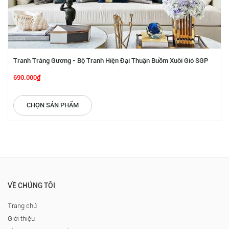
Tranh Tráng Gương - Bộ Tranh Hiện Đại Thuận Buồm Xuôi Gió SGP
1872226
690.000₫
CHỌN SẢN PHẨM
VỀ CHÚNG TÔI
Trang chủ
Giới thiệu