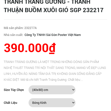
TRANH TRÁNG GƯƠNG - TRANH
THUẬN BUỒM XUÔI GIÓ SGP 232217
Mã sản phẩm: 232217A
Nhà sản xuất:
Công Ty TNHH Sài Gòn Poster Việt Nam
390.000₫
TRANH TRÁNG GƯƠNG LÀ MỘT TRONG NHỮNG DÒNG SẢN PHẨM
NGHỆ THUẬT TRANG TRÍ NỘI THẤT SANG TRỌNG, MANG VẺ ĐẸP LUNG
LINH, HUYỀN ẢO. NÂNG TẦM GIÁ TRỊ KHÔNG GIAN SỐNG ĐẲNG CẤP
KHÁC BIỆT. Mô tả chi tiết Tranh Tráng Gương: Chất liệu:...
Size Tùy Chọn
Chất Liệu