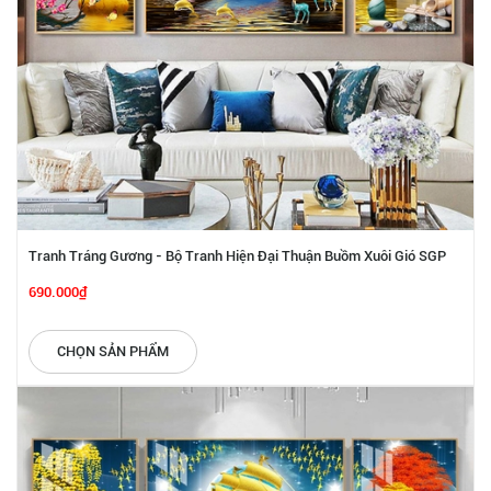
Tranh Tráng Gương - Bộ Tranh Hiện Đại Thuận Buồm Xuôi Gió SGP
1872241
690.000₫
CHỌN SẢN PHẨM