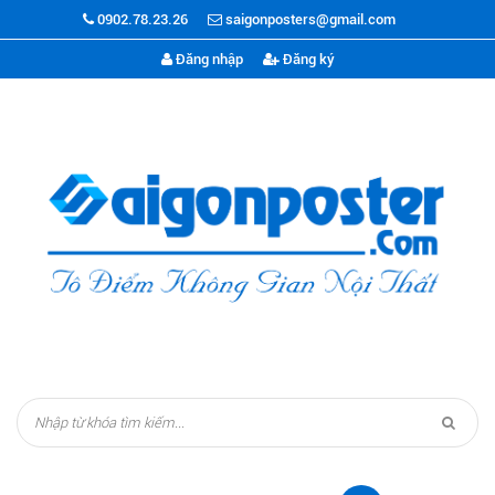
0902.78.23.26
saigonposters@gmail.com
Đăng nhập
Đăng ký