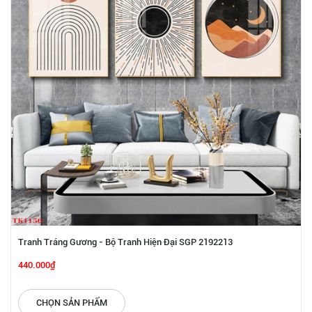
Tranh Tráng Gương - Bộ Tranh Hiện Đại SGP 2192213
440.000₫
CHỌN SẢN PHẨM