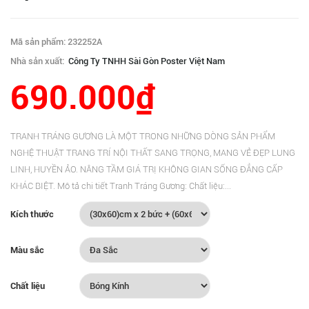
Mã sản phẩm: 232252A
Nhà sản xuất:
Công Ty TNHH Sài Gòn Poster Việt Nam
690.000₫
TRANH TRÁNG GƯƠNG LÀ MỘT TRONG NHỮNG DÒNG SẢN PHẨM
NGHỆ THUẬT TRANG TRÍ NỘI THẤT SANG TRỌNG, MANG VẺ ĐẸP LUNG
LINH, HUYỀN ẢO. NÂNG TẦM GIÁ TRỊ KHÔNG GIAN SỐNG ĐẲNG CẤP
KHÁC BIỆT. Mô tả chi tiết Tranh Tráng Gương: Chất liệu:...
Kích thước
Màu sắc
Chất liệu