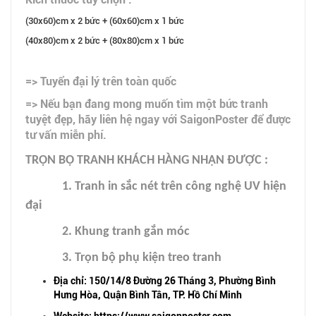
(30x60)cm x 2 bức + (60x60)cm x 1 bức
(40x80)cm x 2 bức + (80x80)cm x 1 bức
=> Tuyển đại lý trên toàn quốc
=> Nếu bạn đang mong muốn tìm một bức tranh
tuyệt đẹp, hãy liên hệ ngay với SaigonPoster để được
tư vấn miễn phí.
TRỌN BỘ TRANH KHÁCH HÀNG NHẬN ĐƯỢC :
1. Tranh in sắc nét trên công nghệ UV hiện
đại
2. Khung tranh gắn móc
3. Trọn bộ phụ kiện treo tranh
Địa chỉ: 150/14/8 Đường 26 Tháng 3, Phường Bình
Hưng Hòa, Quận Bình Tân, TP. Hồ Chí Minh
Website: https://www.saigonposter.com