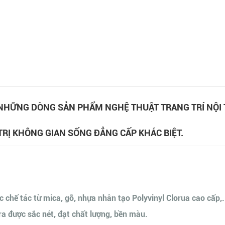
NHỮNG DÒNG SẢN PHẨM NGHỆ THUẬT TRANG TRÍ NỘI 
TRỊ KHÔNG GIAN SỐNG ĐẲNG CẤP KHÁC BIỆT.
c chế tác từ mica, gỗ, nhựa nhân tạo Polyvinyl Clorua cao cấp,.
 ra được sắc nét, đạt chất lượng, bền màu.