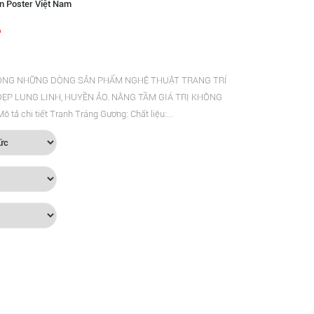
n Poster Việt Nam
ONG NHỮNG DÒNG SẢN PHẨM NGHỆ THUẬT TRANG TRÍ
ẸP LUNG LINH, HUYỀN ẢO. NÂNG TẦM GIÁ TRỊ KHÔNG
 chi tiết Tranh Tráng Gương: Chất liệu:...