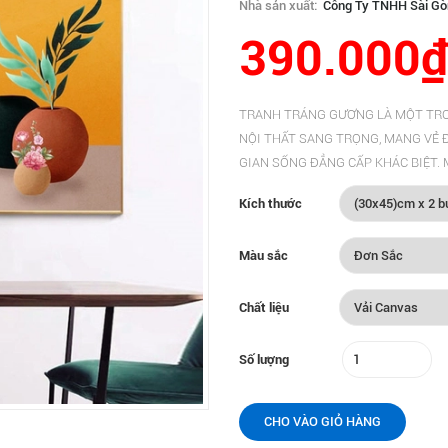
Nhà sản xuất:
Công Ty TNHH Sài Gò
390.000₫
TRANH TRÁNG GƯƠNG LÀ MỘT TR
NỘI THẤT SANG TRỌNG, MANG VẺ Đ
GIAN SỐNG ĐẲNG CẤP KHÁC BIỆT. Mô tả
Kích thước
Màu sắc
Chất liệu
Số lượng
CHO VÀO GIỎ HÀNG