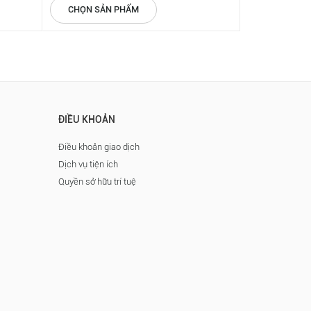
CHỌN SẢN PHẨM
CHỌN SẢN
ĐIỀU KHOẢN
Điều khoản giao dịch
Dịch vụ tiện ích
Quyền sở hữu trí tuệ