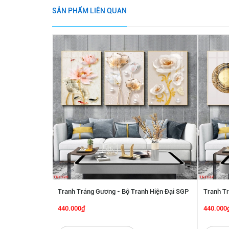
SẢN PHẨM LIÊN QUAN
Tranh Tráng Gương - Bộ Tranh Hiện Đại SGP
Tranh Tr
2192215
2192214
440.000₫
440.000