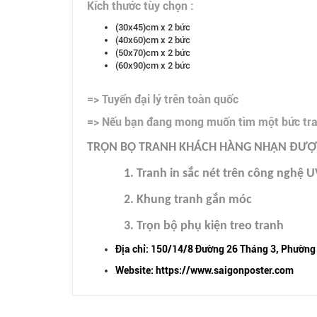
Kích thước tùy chọn :
(30x45)cm x 2 bức
(40x60)cm x 2 bức
(50x70)cm x 2 bức
(60x90)cm x 2 bức
=> Tuyển đại lý trên toàn quốc
=> Nếu bạn đang mong muốn tìm một bức tranh
TRỌN BỘ TRANH KHÁCH HÀNG NHẬN ĐƯỢC
1. Tranh in sắc nét trên công nghệ U
2. Khung tranh gắn móc
3. Trọn bộ phụ kiện treo tranh
Địa chỉ: 150/14/8 Đường 26 Tháng 3, Phường
Website: https://www.saigonposter.com