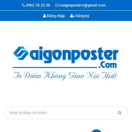
0902.78.23.26
saigonposters@gmail.com
Đăng nhập
Đăng ký