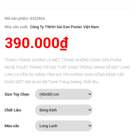
Mã sản phẩm: 432246A
Nhà sản xuất:
Công Ty TNHH Sài Gòn Poster Việt Nam
390.000₫
TRANH TRÁNG GƯƠNG LÀ MỘT TRONG NHỮNG DÒNG SẢN PHẨM
NGHỆ THUẬT TRANG TRÍ NỘI THẤT SANG TRỌNG, MANG VẺ ĐẸP LUNG
LINH, HUYỀN ẢO. NÂNG TẦM GIÁ TRỊ KHÔNG GIAN SỐNG ĐẲNG CẤP
KHÁC BIỆT. Mô tả chi tiết Tranh Tráng Gương: Chất liệu:...
Size Tùy Chọn
Chất Liệu
Màu sắc