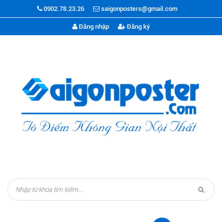
0902.78.23.26
saigonposters@gmail.com
Đăng nhập
Đăng ký