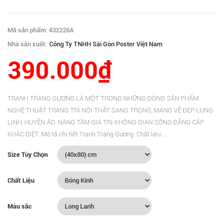
Mã sản phẩm: 432226A
Nhà sản xuất:
Công Ty TNHH Sài Gòn Poster Việt Nam
390.000₫
TRANH TRÁNG GƯƠNG LÀ MỘT TRONG NHỮNG DÒNG SẢN PHẨM
NGHỆ THUẬT TRANG TRÍ NỘI THẤT SANG TRỌNG, MANG VẺ ĐẸP LUNG
LINH, HUYỀN ẢO. NÂNG TẦM GIÁ TRỊ KHÔNG GIAN SỐNG ĐẲNG CẤP
KHÁC BIỆT. Mô tả chi tiết Tranh Tráng Gương: Chất liệu:...
Size Tùy Chọn
Chất Liệu
Màu sắc