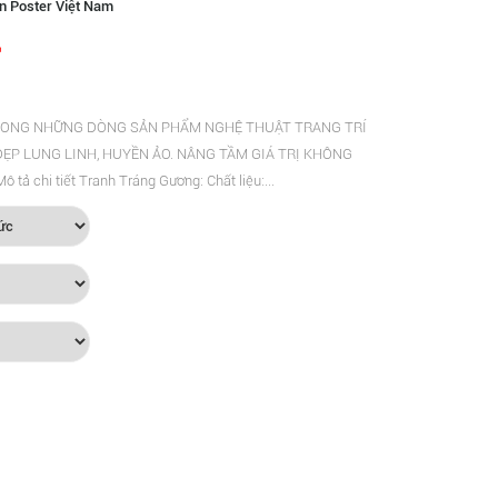
n Poster Việt Nam
ONG NHỮNG DÒNG SẢN PHẨM NGHỆ THUẬT TRANG TRÍ
ẸP LUNG LINH, HUYỀN ẢO. NÂNG TẦM GIÁ TRỊ KHÔNG
 chi tiết Tranh Tráng Gương: Chất liệu:...