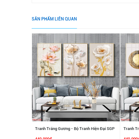
SẢN PHẨM LIÊN QUAN
Tranh Tráng Gương - Bộ Tranh Hiện Đại SGP
Tranh Tr
2192215
2192214
440.000₫
440.000