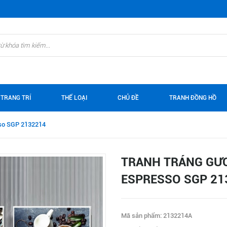
 TRANG TRÍ
THỂ LOẠI
CHỦ ĐỀ
TRANH ĐỒNG HỒ
sso SGP 2132214
TRANH TRÁNG GƯƠ
ESPRESSO SGP 21
Mã sản phẩm: 2132214A