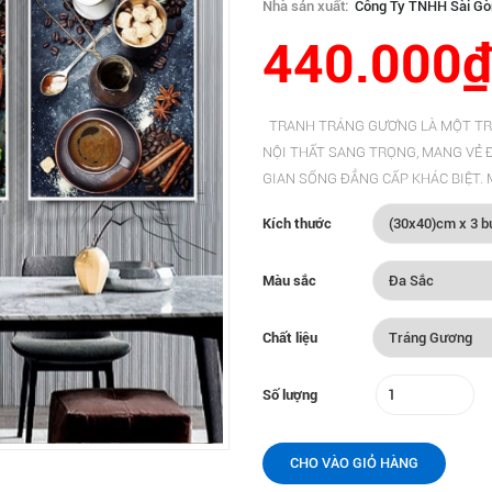
Nhà sản xuất:
Công Ty TNHH Sài Gò
440.000₫
TRANH TRÁNG GƯƠNG LÀ MỘT TR
NỘI THẤT SANG TRỌNG, MANG VẺ Đ
GIAN SỐNG ĐẲNG CẤP KHÁC BIỆT. Mô tả
Kích thước
Màu sắc
Chất liệu
Số lượng
CHO VÀO GIỎ HÀNG