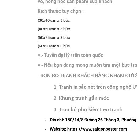
vỡ, hỏng hóc sản phẩm của khách.
Kích thước tùy chọn :
(30x40)cm x 3 bức
(40x60)cm x 3 bức
(50x75)cm x 3 bức
(60x90)cm x 3 bức
=> Tuyển đại lý trên toàn quốc
=> Nếu bạn đang mong muốn tìm một bức tranh
TRỌN BỘ TRANH KHÁCH HÀNG NHẬN ĐƯỢC
1. Tranh in sắc nét trên công nghệ U
2. Khung tranh gắn móc
3. Trọn bộ phụ kiện treo tranh
Địa chỉ: 150/14/8 Đường 26 Tháng 3, Phường
Website: https://www.saigonposter.com