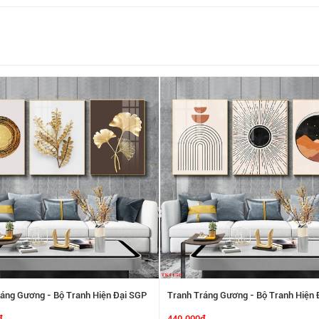
áng Gương - Bộ Tranh Hiện Đại SGP
Tranh Tráng Gương - Bộ Tranh Hiện 
2192213
₫
440.000₫