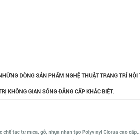
NHỮNG DÒNG SẢN PHẨM NGHỆ THUẬT TRANG TRÍ NỘI 
TRỊ KHÔNG GIAN SỐNG ĐẲNG CẤP KHÁC BIỆT.
c chế tác từ mica, gỗ, nhựa nhân tạo Polyvinyl Clorua cao cấp,.