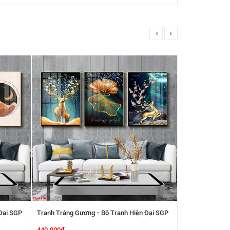
Đại SGP
Tranh Tráng Gương - Bộ Tranh Hiện Đại SGP
Tranh Tráng Gư
2192212
2192211
440.000₫
440.000₫