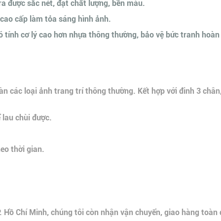
 ra được sắc nét, đạt chất lượng, bền màu.
cao cấp làm tỏa sáng hình ảnh.
tính cơ lý cao hơn nhựa thông thường, bảo vệ bức tranh hoàn th
n các loại ảnh trang trí thông thường. Kết hợp với đinh 3 chân
 lau chùi được.
o thời gian.
P. Hồ Chí Minh, chúng tôi còn nhận vận chuyển, giao hàng toàn