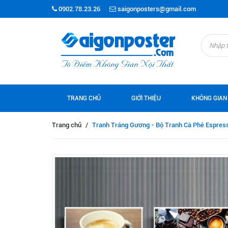
0902.78.23.26
saigonposters@gmail.com
TRANG CHỦ
GIỚI THIỆU
KHÔNG GIAN
Trang chủ
/
Tranh Tráng Gương - Bộ Tranh Cà Phê Espre